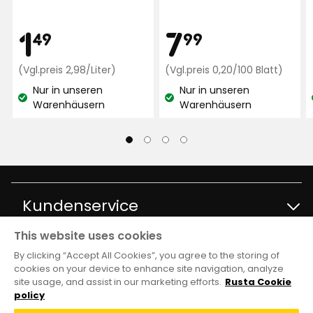
auf
Windeleimern!
Bewertungen
4623
Übersetzt aus dem Schwedischen
•
Preis
Preis
1,49
7,99
1
7
Bewertungen
49
99
Auf Originalsprache anzeigen
Vor 2 Monaten
€
Preisvergleich
€
Preisv
(Vgl.preis 2,98/Liter)
(Vgl.preis 0,20/100 Blatt)
2,98
0,20
Nur in unseren
Nur in unseren
Mehr Bewertungen
€
€
Lagerbestand:
Lagerbestand:
Warenhäusern
Warenhäusern
/Liter
/100
Bla
Verified by Trustvoice
Kundenservice
This website uses cookies
Kontakt Kundenservice
Information
By clicking “Accept All Cookies”, you agree to the storing of
cookies on your device to enhance site navigation, analyze
site usage, and assist in our marketing efforts.
Rusta Cookie
FAQ
Filialen und Öffnungszeiten
Club Rusta
policy