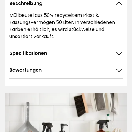
Beschreibung
Müllbeutel aus 50% recyceltem Plastik.
Fassungsvermögen 50 Liter. In verschiedenen
Farben erhältlich, es wird stückweise und
unsortiert verkauft.
Spezifikationen
Bewertungen
4.7
5
☆
4
☆
3
☆
2
☆
334 ratings
1
☆
Sortieren nach
Filtern nach