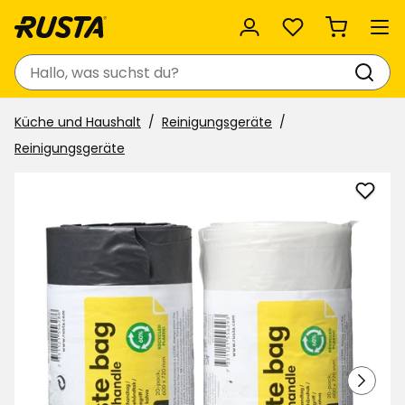
Favoriten
Suchen
Küche und Haushalt
Reinigungsgeräte
Reinigungsgeräte
Müllb
zu
Favor
hinzu