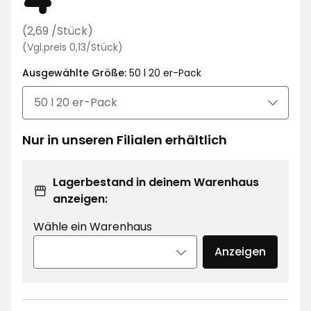
€
Regulärer
(2,69 /Stück)
Preisvergleich
Preis
(Vgl.preis 0,13/Stück)
0,13
2,69
Ausgewählte Größe:
€
50 l 20 er-Pack
€
/Stück
/Stück
Nur in unseren Filialen erhältlich
Lagerbestand in deinem Warenhaus
anzeigen:
Wähle ein Warenhaus
Anzeigen