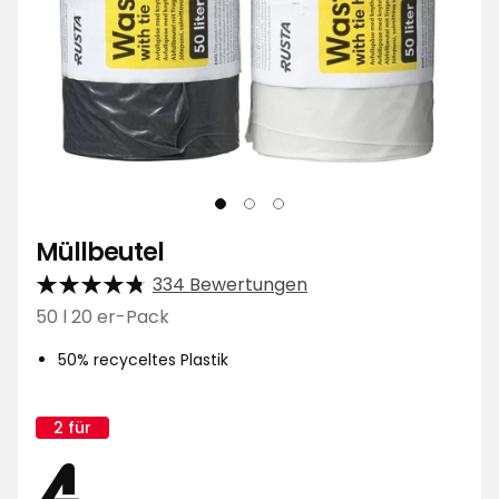
Müllbeutel
334 Bewertungen
50 l 20 er-Pack
50% recyceltes Plastik
2 für
Kampagnenname:
Aktionspreis
4
4