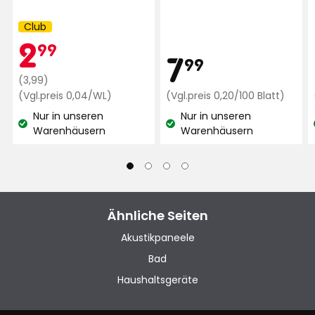
Club
Kampagnenname:
Anja
A
Mitgliedspreis
2,99
2
99
Preis
7,99
7
99
Riecht gut
Regulärer
€
(3,99)
Preis
Preisvergleich
€
Preisv
(Vgl.preis 0,04/WL)
(Vgl.preis 0,20/100 Blatt)
Übersetzt aus dem Norwegischen
•
0,04
0,20
3,99
Nur in unseren
Nur in unseren
Auf Originalsprache anzeigen
€
€
€
Lagerbestand:
Lagerbestand:
Warenhäusern
Warenhäusern
/WL
/100
Vor 3 Monaten
Bla
Mehr Bewertungen
Verified by Trustvoice
Ähnliche Seiten
Akustikpaneele
Bad
Haushaltsgeräte