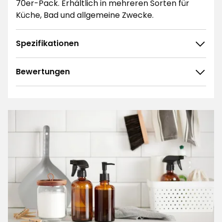
70er-Pack. Erhältlich in mehreren Sorten für
Küche, Bad und allgemeine Zwecke.
Spezifikationen
Bewertungen
4.6
5
☆
4
☆
3
☆
2
☆
96 ratings
1
☆
Sortieren nach
Filtern nach
Bewertungen (96)