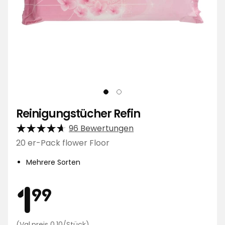
Reinigungstücher Refin
96 Bewertungen
20 er-Pack flower Floor
Mehrere Sorten
Preis
1,99
1
99
Preisvergleich
(Vgl.preis 0,10/Stück)