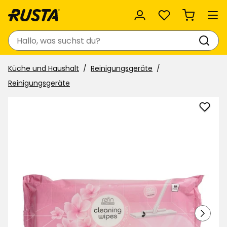
Favoriten
Suchen
Küche und Haushalt
Reinigungsgeräte
Reinigungsgeräte
Reini
Refin
zu
Favor
hinzu