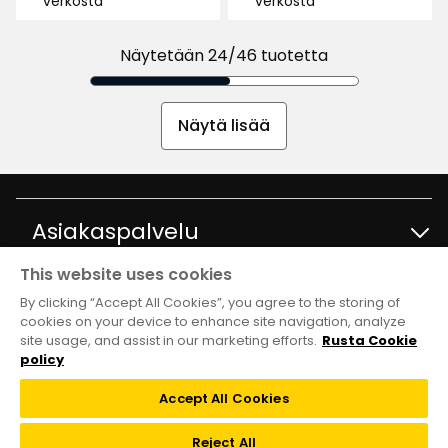
verkosta
verkosta
saatavuus:
saatavuus:
Näytetään 24/46 tuotetta
Näytä lisää
Asiakaspalvelu
This website uses cookies
Ota yhteyttä
Tietoja
By clicking “Accept All Cookies”, you agree to the storing of
cookies on your device to enhance site navigation, analyze
site usage, and assist in our marketing efforts.
Rusta Cookie
Kysymyksiä ja vastauksia
Tavaratalot ja aukioloajat
Club Rusta
policy
Takaisinveto
Accept All Cookies
Tietoja Rustasta
Klubitarjoukset
Verkkokauppa
Reject All