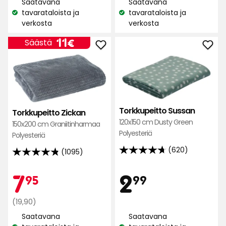
perusteella
Saatavana
Saatavana
perusteella
tavarataloista ja
tavarataloista ja
Katso
Katso
verkosta
verkosta
saatavuus:
saatavuus:
Hinta
11
11€
Säästä
Lisää
Lisä
€
Torkkupeitto
Tork
Zickan
Sus
suosikkeihin
suos
Torkkupeitto Sussan
Torkkupeitto Zickan
120x150 cm Dusty Green
150x200 cm Graniitinharmaa
Polyesteriä
Polyesteriä
(620)
(1095)
4.7
4.8
tähteä
tähteä
Hint
Kampan
7,95
2,99
7
2
95
99
5:stä,
5:stä,
620
1095
Normaali
€
€
(19,90)
arvostelun
arvostelun
hinta
perusteella
Saatavana
Saatavana
perusteella
19,90