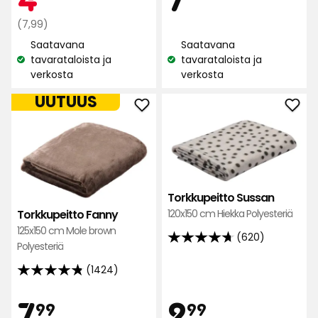
1424
1424
arvostelun
Normaali
€
€
(7,99)
arvostelun
perusteella
hinta
Saatavana
Saatavana
perusteella
7,99
tavarataloista ja
tavarataloista ja
Katso
Katso
€
verkosta
verkosta
saatavuus:
saatavuus:
UUTUUS
Lisää
Lisä
Torkkupeitto
Tork
Fanny
Sus
suosikkeihin
suos
Torkkupeitto Sussan
120x150 cm Hiekka Polyesteriä
Torkkupeitto Fanny
125x150 cm Mole brown
(620)
4.7
Polyesteriä
tähteä
(1424)
4.8
5:stä,
tähteä
620
Hinta
Hint
7,99
2,99
7
2
99
99
5:stä,
arvostelun