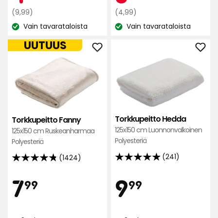
perusteella
321
Normaali
€
Normaali
€
(9,99)
(4,99)
arvostelun
hinta
hinta
Vain tavarataloista
Vain tavarataloista
perusteella
Katso
Katso
9,99
4,99
saatavuus:
saatavuus:
€
€
UUTUUS
Lisää
Lisä
Torkkupeitto
Tork
Fanny
Hed
suosikkeihin
suos
Torkkupeitto Hedda
Torkkupeitto Fanny
125x150 cm Luonnonvalkoinen
125x150 cm Ruskeanharmaa
Polyesteriä
Polyesteriä
(241)
(1424)
4.9
4.8
tähteä
tähteä
Hinta
Hint
7,99
9,99
7
9
99
99
5:stä,
5:stä,
241
1424
€
€
arvostelun
arvostelun