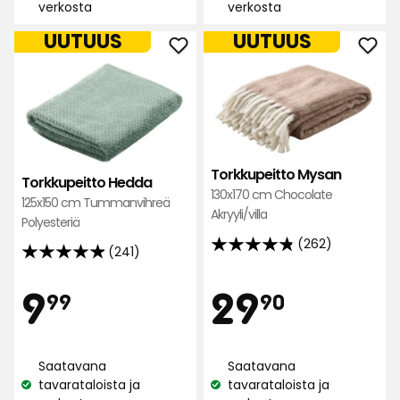
verkosta
verkosta
saatavuus:
saatavuus:
UUTUUS
UUTUUS
Lisää
Lisä
Torkkupeitto
Tork
Hedda
Mys
suosikkeihin
suos
Torkkupeitto Mysan
Torkkupeitto Hedda
130x170 cm Chocolate
125x150 cm Tummanvihreä
Akryyli/villa
Polyesteriä
(262)
(241)
4.8
4.9
tähteä
tähteä
Hinta
Hint
9,99
29,90
9
29
5:stä,
99
90
5:stä,
262
241
arvostelun
€
€
arvostelun
perusteella
Saatavana
Saatavana
perusteella
tavarataloista ja
tavarataloista ja
Katso
Katso