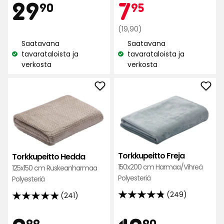
Hinta
29,90
Kam
7,95
29
7
90
95
5:stä,
5:stä,
262
1095
€
Normaali
€
(19,90)
arvostelun
arvostelun
hinta
perusteella
Saatavana
Saatavana
perusteella
19,90
tavarataloista ja
tavarataloista ja
Katso
Katso
€
verkosta
verkosta
saatavuus:
saatavuus:
Lisää
Lisä
Torkkupeitto
Tork
Hedda
Frej
suosikkeihin
suos
Torkkupeitto Freja
Torkkupeitto Hedda
150x200 cm Harmaa/Vihreä
125x150 cm Ruskeanharmaa
Polyesteriä
Polyesteriä
(249)
(241)
4.8
4.9
tähteä
tähteä
99
90
5:stä,