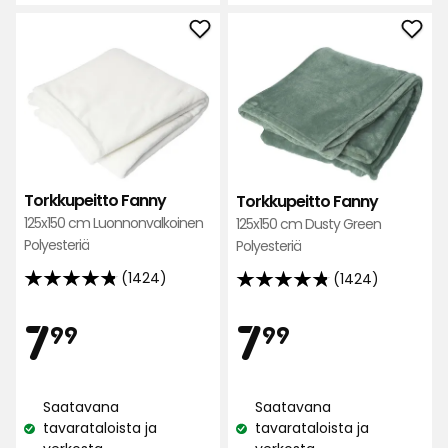
Lisää
Lisä
Torkkupeitto
Tork
Fanny
Fan
suosikkeihin
suos
Torkkupeitto Fanny
Torkkupeitto Fanny
125x150 cm Luonnonvalkoinen
125x150 cm Dusty Green
Polyesteriä
Polyesteriä
(1424)
(1424)
4.8
4.8
tähteä
tähteä
Hinta
Hint
7,99
7,99
7
7
99
99
5:stä,
5:stä,
1424
1424
€
€
arvostelun
arvostelun
Saatavana
Saatavana
perusteella
perusteella
tavarataloista ja
tavarataloista ja
Katso
Katso