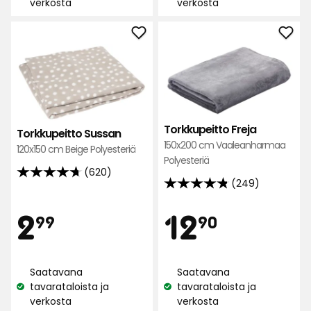
verkosta
verkosta
saatavuus:
saatavuus:
Lisää
Lisä
Torkkupeitto
Tork
Sussan
Frej
suosikkeihin
suos
Torkkupeitto Freja
Torkkupeitto Sussan
150x200 cm Vaaleanharmaa
120x150 cm Beige Polyesteriä
Polyesteriä
(620)
4.7
(249)
4.8
tähteä
tähteä
Hinta
Hint
2,99
12,90
5:stä,
2
12
99
90
5:stä,
620
249
arvostelun
€
€
arvostelun
perusteella
Saatavana
Saatavana
perusteella
tavarataloista ja
tavarataloista ja
Katso
Katso
verkosta
verkosta
saatavuus:
saatavuus: