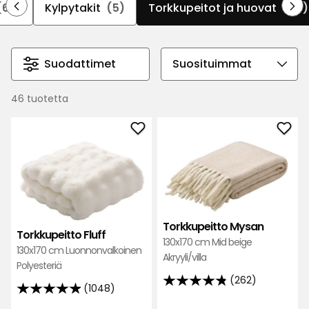
koleina iltoina parvekkeelle fleecehuopaan tai
(69)
Kylpytakit
(5)
Torkkupeitot ja huovat
(46)
kömmi sohvalle pehmeän teddyhuovan alle.
Suodattimet
Valitse
lajittelujärjestys
46 tuotetta
Lisää
Lisä
Torkkupeitto
Tork
Fluff
Mys
suosikkeihin
suos
Torkkupeitto Mysan
Torkkupeitto Fluff
130x170 cm Mid beige
130x170 cm Luonnonvalkoinen
Akryyli/villa
Polyesteriä
(262)
4.8
(1048)
4.9
tähteä