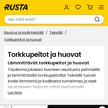
Suosikit
Haku
Sisustus ja kodintekstiilit
Tekstiilit
Torkkupeitot ja huovat
Torkkupeitot ja huovat
Lämmittävät torkkupeitot ja huovat
Täydennä jokaisen huoneen sisustusta pehmeillä
ja lämmittävillä torkkupeitoilla! Tekstiilit tuovat
kotiisi lämmintä ja kodikasta tunnelmaa, ja saat
sisustukseen helposti ryhtiä asettamalla
torkkupeittoja sohville ja nojatuoleihin.
Lue lisää
Tavarataloissamme on yksivärisiä ja kuvioituja
torkkupeittoja eri materiaaleista. Kietoudu