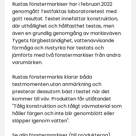
Rustas fönstermarkiser har i februari 2022
genomgått Testfaktas laboratorietest med
gott resultat. Testet innefattar konstruktion,
där uthållighet och hållfasthet testas, men
även en grundlig genomgång av markisväven.
Tygets färgbeständighet, vattenavvisande
förmåga och rivstyrka har testats och
jämförts med två fönstermarkiser från andra
varumärken.
Rustas fönstermarkis klarar båda
testmomenten utan anmärkning och
presterar dessutom bäst i testet när det
kommer till väv. Produkten får utlåtandet
"Tålig konstruktion och tåligt vävmaterial som
håller färgen och inte blir genomblött eller
släpper igenom vatten".
Se alla fönstermarkiser (till produkterna)