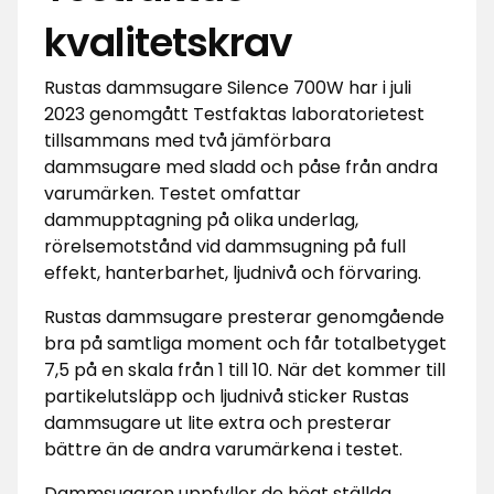
kvalitetskrav
Rustas dammsugare Silence 700W har i juli
2023 genomgått Testfaktas laboratorietest
tillsammans med två jämförbara
dammsugare med sladd och påse från andra
varumärken. Testet omfattar
dammupptagning på olika underlag,
rörelsemotstånd vid dammsugning på full
effekt, hanterbarhet, ljudnivå och förvaring.
Rustas dammsugare presterar genomgående
bra på samtliga moment och får totalbetyget
7,5 på en skala från 1 till 10. När det kommer till
partikelutsläpp och ljudnivå sticker Rustas
dammsugare ut lite extra och presterar
bättre än de andra varumärkena i testet.
Dammsugaren uppfyller de högt ställda