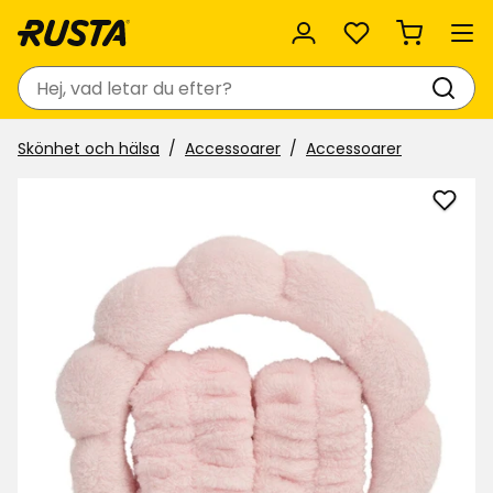
Favoriter
Sök
Skönhet och hälsa
Accessoarer
Accessoarer
Lägg
till
Diad
och
armb
NoFo
i
favor