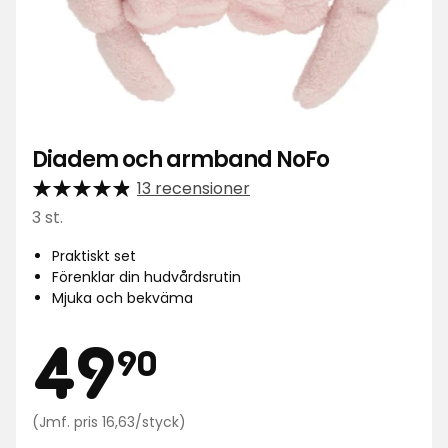
Diadem och armband NoFo
13 recensioner
3 st.
Praktiskt set
Förenklar din hudvårdsrutin
Mjuka och bekväma
Pris
49,90
49
90
Jämförpris
(Jmf. pris 16,63/styck)
16,63