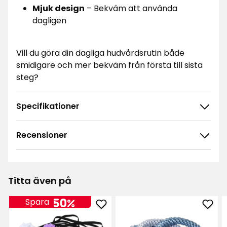
Mjuk design
– Bekväm att använda
dagligen
Vill du göra din dagliga hudvårdsrutin både
smidigare och mer bekväm från första till sista
steg?
Specifikationer
Recensioner
4.8
5
☆
4
☆
3
☆
Titta även på
2
☆
13 betyg
1
☆
50%
Spara
Lägg
Läg
Sortera efter
till
till