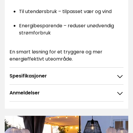
Til utendørsbruk – tilpasset vær og vind
Energibesparende – reduser unødvendig
strømforbruk
En smart løsning for et tryggere og mer
energieffektivt uteområde.
Spesifikasjoner
Anmeldelser
4.6
5
☆
4
☆
3
☆
2
☆
23 anmeldelser
1
☆