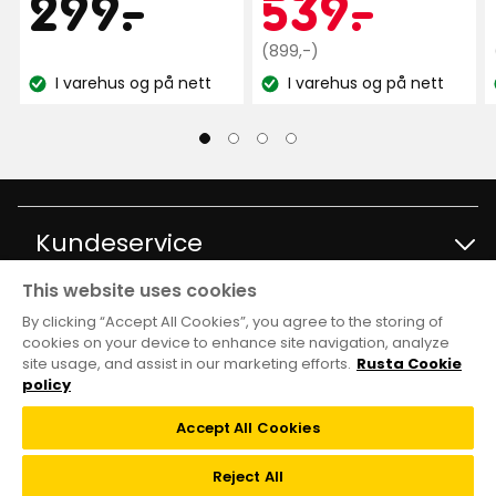
Pris
299
Kamp
539
299
-
.
539
-
.
7 måneder siden
kr
Opprinnelig
kr
(899,-)
pris
I varehus og på nett
I varehus og på nett
Vis flere anmeldelser
Lagerbalanse:
Lagerbalanse:
899
kr
Verified by Trustvoice
Kundeservice
This website uses cookies
Kontakt kundservice
Informasjon
By clicking “Accept All Cookies”, you agree to the storing of
cookies on your device to enhance site navigation, analyze
site usage, and assist in our marketing efforts.
Rusta Cookie
Spørsmål og svar
Varehus og åpningstider
Club Rusta
policy
Kjøpsvilkår
Accept All Cookies
Black week
Medlemstilbud
Følg oss
Reject All
Tilbakekalling