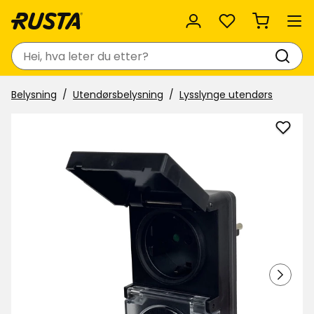
Favoritter
Søk
Belysning
Utendørsbelysning
Lysslynge utendørs
Legg
til
Tidsu
24
timer
i
favor