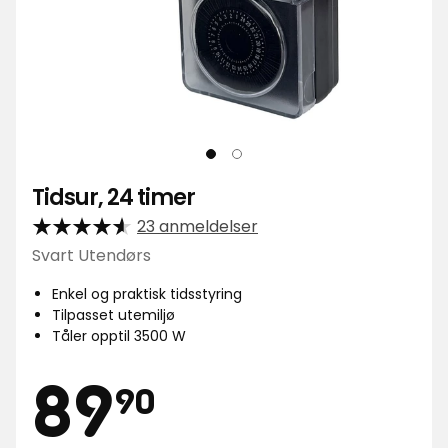
Tidsur, 24 timer
23 anmeldelser
Svart Utendørs
Enkel og praktisk tidsstyring
Tilpasset utemiljø
Tåler opptil 3500 W
Pris
89,90
89
90