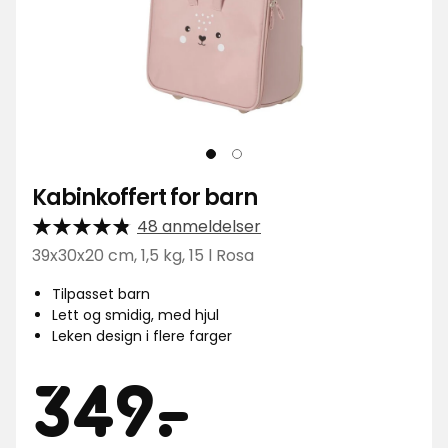
Kabinkoffert for barn
48 anmeldelser
39x30x20 cm, 1,5 kg, 15 l Rosa
Tilpasset barn
Lett og smidig, med hjul
Leken design i flere farger
Pris
349
349
-
.