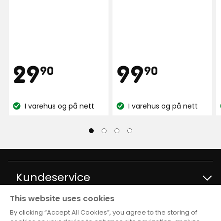
på
stjerner,
Shnah
179
basert
S
anmeldelser
på
307
4 dager siden
anmeldelser
Pris
Pris
29,90
99,90
29
99
90
90
Vis flere anmeldelser
kr
kr
Verified by Trustvoice
I varehus og på nett
I varehus og på nett
Lagerbalanse:
Lagerbalanse:
Kundeservice
This website uses cookies
Kontakt kundservice
Informasjon
By clicking “Accept All Cookies”, you agree to the storing of