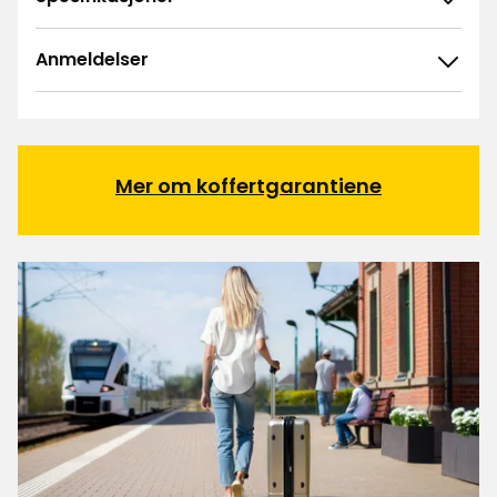
Anmeldelser
4.8
5
☆
4
☆
3
☆
2
☆
Mer om koffertgarantiene
48 anmeldelser
1
☆
Sorter etter
Filtrer etter
Anmeldelser (48)
Astrid
A
Gave til en 4 åring. Ho ble glad og skal bruke den