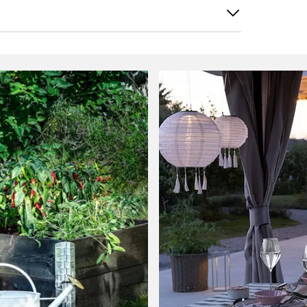
Sorter etter
Filtrer etter
per og den gjer jobben😊