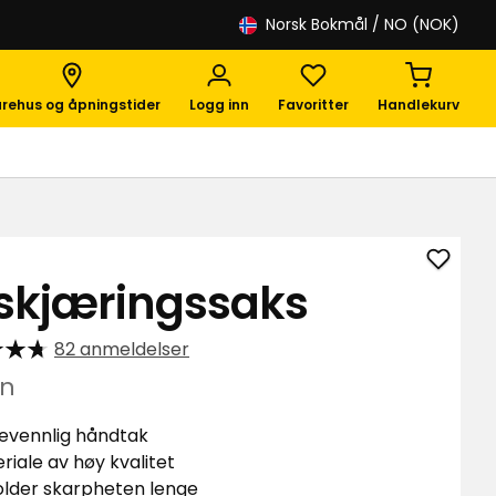
Norsk Bokmål
/ NO (NOK)
rehus og åpningstider
Logg inn
Favoritter
Handlekurv
Legg
skjæringssaks
til
Beskj
82 anmeldelser
i
favori
n
evennlig håndtak
riale av høy kvalitet
lder skarpheten lenge