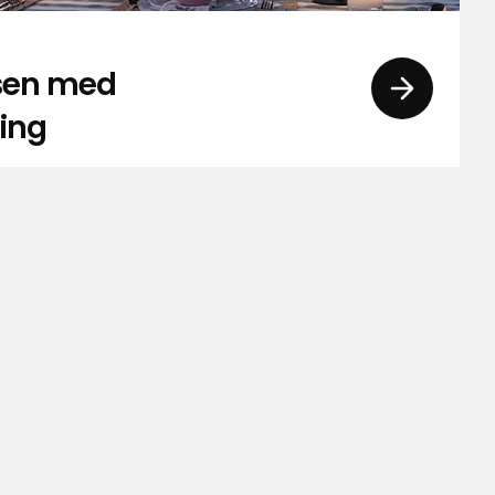
ssen med
ning