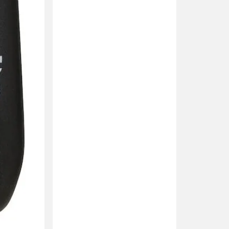
er stiv.
1
 kvalitet