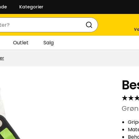
nde
Kategorier
Va
Outlet
Salg
er
Be
Grøn
Grip
Mate
Beho