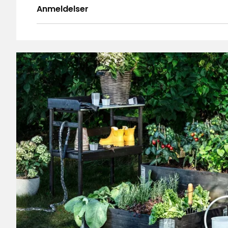
Anmeldelser
4.7
5
☆
4
☆
3
☆
2
☆
Basert på 82 anmeldelser
1
☆
Anmeldelser (82)
RS
•
3 måneder siden
RS
Heilt grei, ikkje beste, men prisen er su
Bettina E
•
11 måneder siden
BE