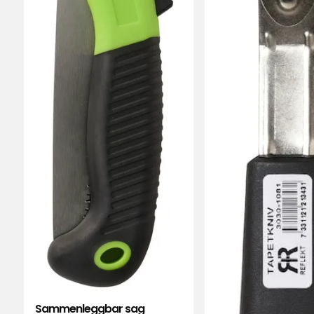
C
•
2 uker siden
C
Gode beskjæringssakser til god pris
Oversatt fra svensk
•
Vis originalen
Hanna
•
1 måned siden
H
Dårlig, sløv, ubrukelig
Oversatt fra svensk
•
Vis originalen
Mary
•
1 måned siden
M
Fungerer som den skal og er slitesterk
Oversatt fra svensk
•
Vis originalen
Sammenleggbar sag