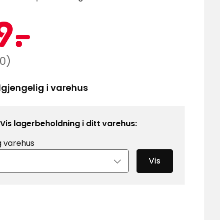
Kampanj
49
9
-
.
kr
innelig
0)
lgjengelig i varehus
0
Vis lagerbeholdning i ditt varehus:
g varehus
Vis