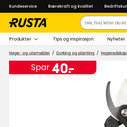
Kundeservice
Bærekraft og kvalitet
Bedriftsku
Søk
Produkter
Tips og inspirasjon
Nyheter
Hage- og utemøbler
Dyrking og planting
Hageredskap
Pris
40
40
-
.
Spar
kr