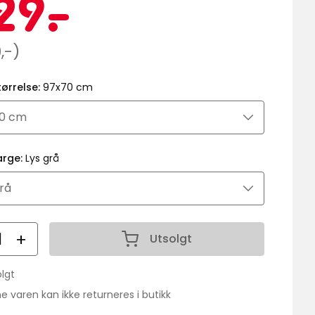
Kampanj
629
29
-
.
kr
innelig
,-)
tørrelse:
97x70 cm
arge:
Lys grå
all
Utsolgt
Antall 1
lgt
lanse:
 varen kan ikke returneres i butikk