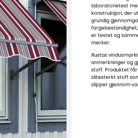
laboratorietest me
konstruksjon, der 
grundig gjennomgan
fargebestandighet
er testet og samme
merker.
Rustas vindusmarki
anmerkninger og gjø
stoff. Produktet få
slitesterkt stoff so
slipper gjennom va