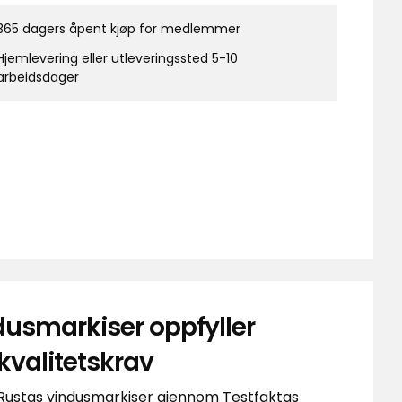
365 dagers åpent kjøp for medlemmer
Hjemlevering eller utleveringssted 5-10
arbeidsdager
dusmarkiser oppfyller
kvalitetskrav
k Rustas vindusmarkiser gjennom Testfaktas