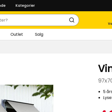
nde
Kategorier
Va
Outlet
Salg
Vi
97x7
5 år
Lyse