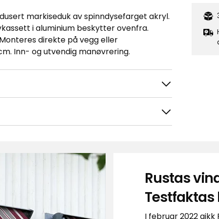
usert markiseduk av spinndysefarget akryl.
vkassett i aluminium beskytter ovenfra.
Monteres direkte på vegg eller
cm. Inn- og utvendig manøvrering.
Rustas vin
Testfaktas 
I februar 2022 gik