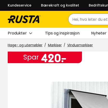
Kundeservice
Bærekraft og kvalitet
Bedriftsku
Søk
Produkter
Tips og inspirasjon
Nyheter
Hage- og utemøbler
Markiser
Vindusmarkiser
Pris
420
420
-
.
Spar
kr