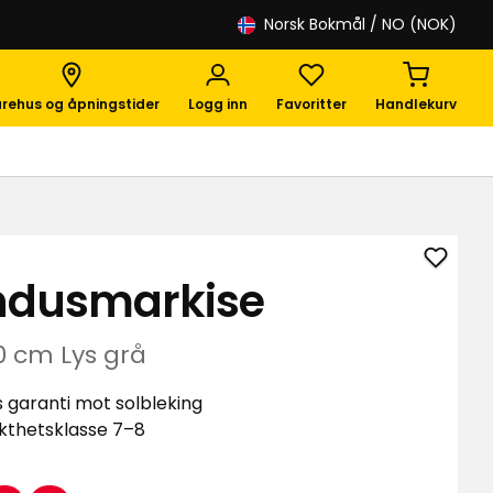
Norsk Bokmål
/ NO (NOK)
rehus og åpningstider
Logg inn
Favoritter
Handlekurv
Legg
ndusmarkise
til
Vindu
i
0 cm Lys grå
favori
s garanti mot solbleking
kthetsklasse 7–8