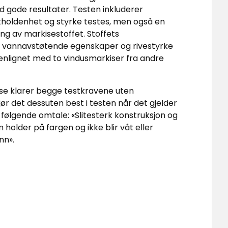
d gode resultater. Testen inkluderer
utholdenhet og styrke testes, men også en
g av markisestoffet. Stoffets
, vannavstøtende egenskaper og rivestyrke
nlignet med to vindusmarkiser fra andre
se klarer begge testkravene uten
r det dessuten best i testen når det gjelder
r følgende omtale: «Slitesterk konstruksjon og
m holder på fargen og ikke blir våt eller
nn».