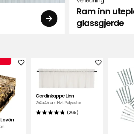
Veiledning
Ram inn utep
glassgjerde
Legg
Legg
til
til
Kube
Gardinkappe
med
Linn
solceller
i
Gardinkappe Linn
Lovön
favoritter
250x45 cm Hvit Polyester
i
(269)
4.7
favoritter
 Lovön
av
vön
5