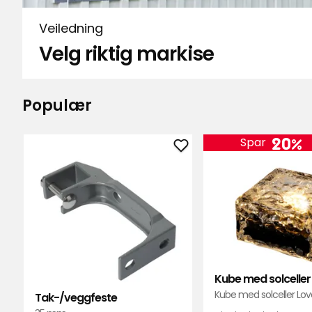
Veiledning
Velg riktig markise
Populær
20%
Spar
Legg
til
Tak-/veggfeste
i
favoritter
Kube med solceller
Kube med solceller Lo
Tak-/veggfeste