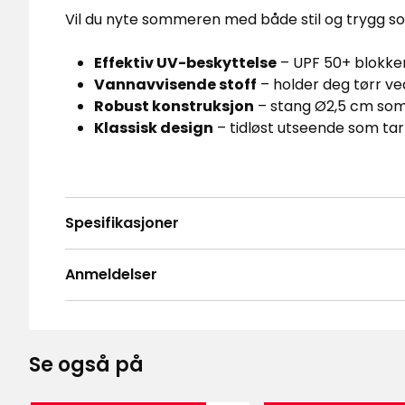
Vil du nyte sommeren med både stil og trygg so
Effektiv UV-beskyttelse
– UPF 50+ blokker
Vannavvisende stoff
– holder deg tørr ve
Robust konstruksjon
– stang Ø2,5 cm som 
Klassisk design
– tidløst utseende som tar 
Spesifikasjoner
Anmeldelser
4.7
5
☆
4
☆
3
☆
Se også på
2
☆
Basert på 38 anmeldelser
1
☆