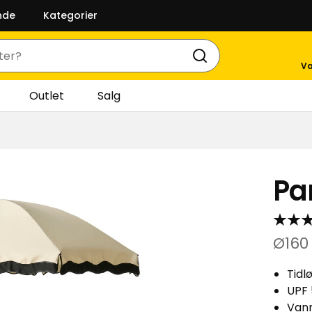
nde
Kategorier
Va
Outlet
Salg
Pa
Ø160
Tidl
UPF
Vann