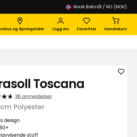
Norsk Bokmål
/ NO (NOK)
rehus og åpningstider
Logg inn
Favoritter
Handlekurv
Legg
rasoll Toscana
til
Paraso
38 anmeldelser
Tosca
i
 cm Polyester
favori
øs design
 50+
avvisende stoff