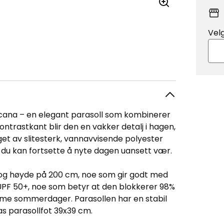
Vel
cana – en elegant parasoll som kombinerer
kontrastkant blir den en vakker detalj i hagen,
get av slitesterk, vannavvisende polyester
t du kan fortsette å nyte dagen uansett vær.
og høyde på 200 cm, noe som gir godt med
 UPF 50+, noe som betyr at den blokkerer 98%
arme sommerdager. Parasollen har en stabil
as parasollfot 39x39 cm.