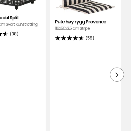
dul Split
Pute høy rygg Provence
cm Svart Kunstrotting
116x50x3,5 cm Stripe
(38)
(58)
4.7
av
5
stjerner,
basert
på
58
lser
anmeldelser