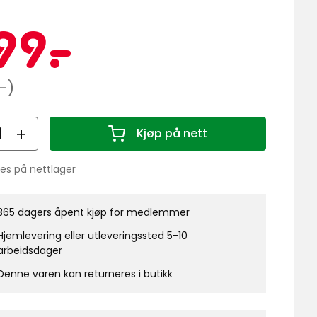
Kampanj
299
99
-
.
kr
innelig
-)
all
Kjøp på nett
Antall 1
nes på nettlager
lanse:
365 dagers åpent kjøp for medlemmer
Hjemlevering eller utleveringssted 5-10
arbeidsdager
Denne varen kan returneres i butikk