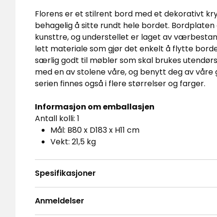
Florens er et stilrent bord med et dekorativt k
behagelig å sitte rundt hele bordet. Bordplaten
kunsttre, og understellet er laget av værbestan
lett materiale som gjør det enkelt å flytte borde
særlig godt til møbler som skal brukes utendør
med en av stolene våre, og benytt deg av våre 
serien finnes også i flere størrelser og farger.
Informasjon om emballasjen
Antall kolli: 1
Mål: B80 x D183 x H11 cm
Vekt: 21,5 kg
Spesifikasjoner
Anmeldelser