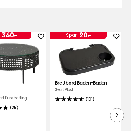
Pris
Pris
360
20
360
-
.
20
-
.
Spar
Legg
Legg
kr
kr
til
til
art
Bord
Brett
Split
Baden
i
Bade
favoritter
i
favori
Brettbord Baden-Baden
Svart Plast
rt Kunstrotting
(101)
4.9
(25)
av
5
stjerner,
basert