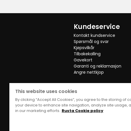
Anette
•
10 månader sedan
A
Kundeservice
Anna K
•
1 år sedan
Kontakt kundservice
AK
Spørsmål og svar
Kjøpsvilkår
Tilbakekalling
Gavekort
Visa fler recensioner
Garanti og reklamasjon
Angre nettkjop
This website uses cookies
By clicking “Accept All Cookies”, you agree to the storing of 
your device to enhance site navigation, analyze site usage, a
in our marketing efforts.
Rusta Cookie policy