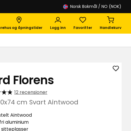
Norsk Bokmål
/ NO (NOK)
rehus og åpningstider
Logg inn
Favoritter
Handlekurv
Legg
rd Florens
til
Bord
12 recensioner
Floren
i
80x74 cm Svart Aintwood
favori
stelt Aintwood
fri aluminium
 sitteplasser