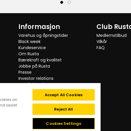
Informasjon
Club Rust
Varehus og åpningstider
Medlemstilbud
Black week
Vilkår
Kundeservice
FAQ
Om Rusta
Bærekraft og kvalitet
Jobbe på Rusta
Presse
Verified by Trustvoice
Investor relations
Bedriftskunde
Testede produkter
Accept All Cookies
Tilbakekalling
cookies on
Kategorier
nd assist
Digital tilgjengelighet
Reject All
Personvernpolicy
Cookies
Cookies Settings