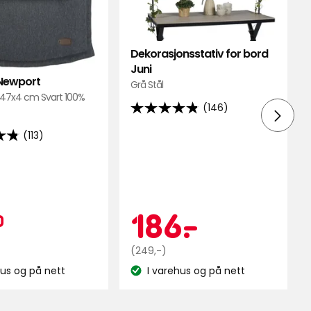
favoritter
Juni
i
favori
Dekorasjonsstativ for bord
Juni
 Newport
Grå Stål
/47x4 cm Svart 100%
(146)
4.8
av
(113)
5
stjerner,
basert
på
epris
ampanjepri
55,50
Kampa
186
186
-
.
146
0
anmeldelser
kr
Opprinnelig
kr
(249,-)
lser
pris
hus og på nett
I varehus og på nett
nse:
Lagerbalanse:
249
kr