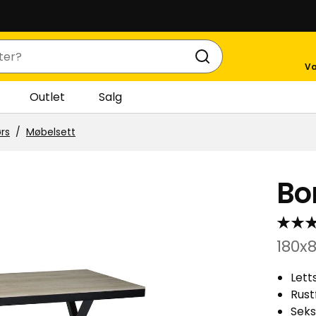
Va
Outlet
Salg
rs
Møbelsett
Bo
180x
Lett
Rust
Seks