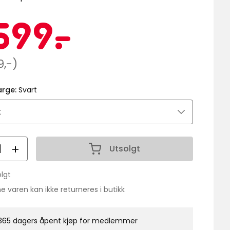
Kampanj
2599
599
-
.
kr
innelig
9,-)
arge:
Svart
all
Utsolgt
Antall 1
lgt
lanse:
 varen kan ikke returneres i butikk
365 dagers åpent kjøp for medlemmer