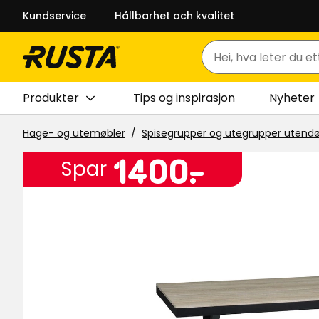
Kundservice
Hållbarhet och kvalitet
Søk
Produkter
Tips og inspirasjon
Nyheter
Hage- og utemøbler
Spisegrupper og utegrupper utendø
Pris
1400
1400
-
.
Spar
kr