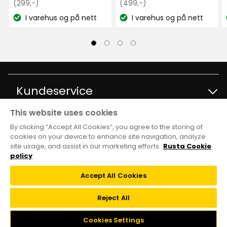
Opprinnelig
kr
Opprinnelig
kr
(299,-)
(499,-)
pris
pris
I varehus og på nett
I varehus og på nett
Lagerbalanse:
Lagerbalanse:
Sven
299
499
S
kr
kr
2 uker siden
Esko A
Kundeservice
EA
This website uses cookies
Kontakt kundservice
Informasjon
2 måneder siden
By clicking “Accept All Cookies”, you agree to the storing of
cookies on your device to enhance site navigation, analyze
site usage, and assist in our marketing efforts.
Rusta Cookie
Spørsmål og svar
Ingela H
IH
Varehus og åpningstider
Club Rusta
policy
Kjøpsvilkår
Accept All Cookies
Black week
2 måneder siden
Medlemstilbud
Følg oss
Reject All
Tilbakekalling
Kundeservice
Ulla
Vilkår
U
Cookies Settings
Instagram