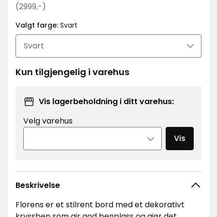
kr
Opprinnelig
(2999,-)
pris
Valgt farge:
Svart
2999
kr
Kun tilgjengelig i varehus
Vis lagerbeholdning i ditt varehus:
Velg varehus
Vis
Beskrivelse
Florens er et stilrent bord med et dekorativt
kryssben som gir god benplass og gjør det