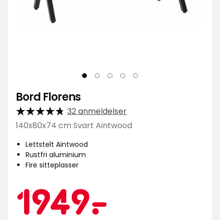
Bord Florens
32 anmeldelser
140x80x74 cm Svart Aintwood
Lettstelt Aintwood
Rustfri aluminium
Fire sitteplasser
Kampan
1949
1949
-
.