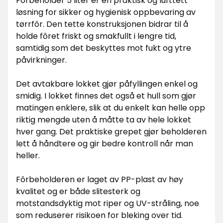
Fôrbeholder 5 liter er en praktisk og lufttett
løsning for sikker og hygienisk oppbevaring av
tørrfôr. Den tette konstruksjonen bidrar til å
holde fôret friskt og smakfullt i lengre tid,
samtidig som det beskyttes mot fukt og ytre
påvirkninger.
Det avtakbare lokket gjør påfyllingen enkel og
smidig. I lokket finnes det også et hull som gjør
matingen enklere, slik at du enkelt kan helle opp
riktig mengde uten å måtte ta av hele lokket
hver gang. Det praktiske grepet gjør beholderen
lett å håndtere og gir bedre kontroll når man
heller.
Fôrbeholderen er laget av PP-plast av høy
kvalitet og er både slitesterk og
motstandsdyktig mot riper og UV-stråling, noe
som reduserer risikoen for bleking over tid.