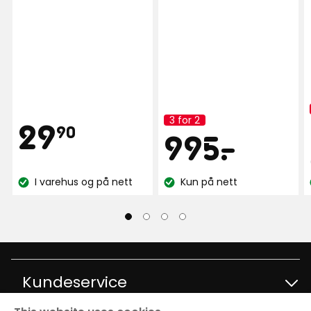
Pris
3 for 2
29,90
29
Kampanjenavn:
90
Pris
995
995
-
.
kr
kr
I varehus og på nett
Kun på nett
Lagerbalanse:
Lagerbalanse:
Kundeservice