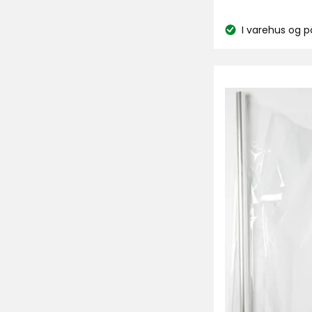
kr
I varehus og p
Lagerbalanse: