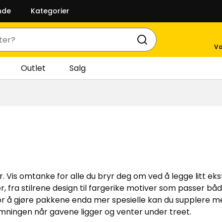
nde
Kategorier
Va
Outlet
Salg
r. Vis omtanke for alle du bryr deg om ved å legge litt eks
rter, fra stilrene design til fargerike motiver som passer 
 For å gjøre pakkene enda mer spesielle kan du supplere me
emningen når gavene ligger og venter under treet.