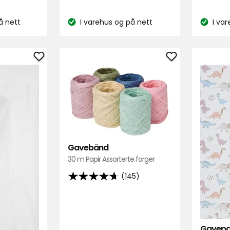
kr
basert
å nett
I varehus og på nett
I va
på
Lagerbalanse:
Lagerbal
683
anmeld
Legg
Legg
til
til
Cellofan
Gavebånd
i
i
favoritter
favoritter
Gavebånd
30 m Papir Assorterte farger
(145)
4.7
av
5
stjerner,
Gavepa