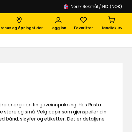
Norsk Bokmål
/ NO (NOK)
rehus og åpningstider
Logg inn
Favoritter
Handlekurv
tra energi i en fin gaveinnpakning. Hos Rusta
både store og små. Velg papir som gjenspeiler din
d bånd, sløyfer og etiketter. Det er detaljene