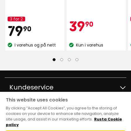
1417
Eetu
stjerner,
E
anmeldelser
basert
3 for 2
Kamp
39,90
på
39
Kampanjenavn:
90
Den har en fin overflatefølelse.
Pris
79,90
79
893
90
anmeldelser
Oversatt fra finsk
•
Vis originalen
kr
kr
10 måneder siden
I varehus og på nett
Kun i varehus
Lagerbalanse:
Lagerbalanse:
Mikael L
ML
I går
Kundeservice
Wenche B
WB
This website uses cookies
Kontakt kundservice
Informasjon
By clicking “Accept All Cookies”, you agree to the storing of
cookies on your device to enhance site navigation, analyze
2 uker siden
site usage, and assist in our marketing efforts.
Rusta Cookie
Spørsmål og svar
Varehus og åpningstider
Club Rusta
policy
Tommy H