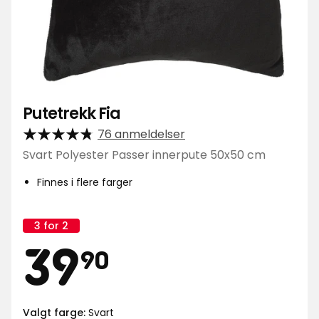
Putetrekk Fia
76 anmeldelser
Svart Polyester Passer innerpute 50x50 cm
Finnes i flere farger
3 for 2
Kampanjenavn:
Pris
39,90
39
90
Valgt farge:
Svart