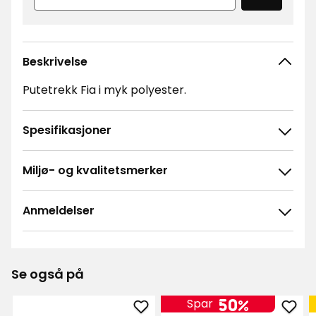
Beskrivelse
Putetrekk Fia i myk polyester.
Spesifikasjoner
Miljø- og kvalitetsmerker
Anmeldelser
4.8
5
☆
4
☆
3
☆
Se også på
2
☆
76 anmeldelser
1
☆
50%
Spar
Legg
Legg