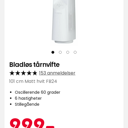
Bladløs tårnvifte
153 anmeldelser
101 cm Matt hvit FB24
Oscillerende 60 grader
6 hastigheter
Stillegående
Kampan
999
999
-
.