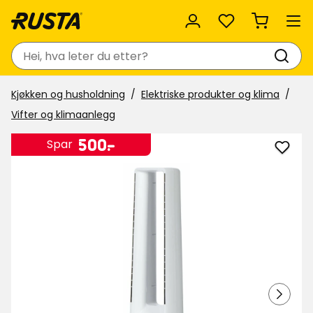
Favoritter
Søk
Kjøkken og husholdning
Elektriske produkter og klima
Vifter og klimaanlegg
Pris
500
500
-
.
Spar
Legg
kr
til
Bladl
tårnv
i
favor