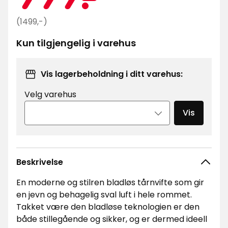
kr
Opprinnelig
(1499,-)
pris
Kun tilgjengelig i varehus
1499
kr
Vis lagerbeholdning i ditt varehus:
Velg varehus
Vis
Beskrivelse
En moderne og stilren bladløs tårnvifte som gir
en jevn og behagelig sval luft i hele rommet.
Takket være den bladløse teknologien er den
både stillegående og sikker, og er dermed ideell