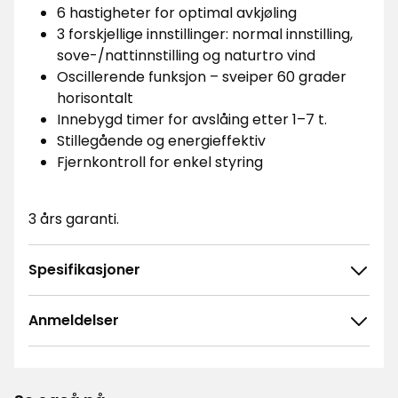
6 hastigheter for optimal avkjøling
3 forskjellige innstillinger: normal innstilling,
sove-/nattinnstilling og naturtro vind
Oscillerende funksjon – sveiper 60 grader
horisontalt
Innebygd timer for avslåing etter 1–7 t.
Stillegående og energieffektiv
Fjernkontroll for enkel styring
3 års garanti.
Spesifikasjoner
Anmeldelser
4.8
5
☆
4
☆
3
☆