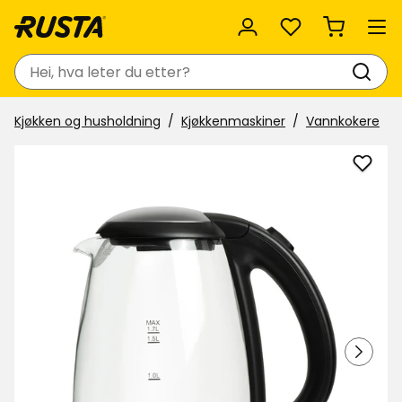
Favoritter
Søk
Kjøkken og husholdning
Kjøkkenmaskiner
Vannkokere
Legg
til
Vann
i
favor