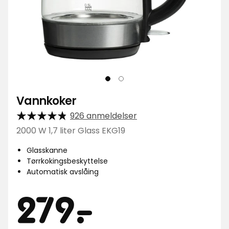
Vannkoker
926 anmeldelser
2000 W 1,7 liter Glass EKG19
Glasskanne
Tørrkokingsbeskyttelse
Automatisk avslåing
Pris
279
279
-
.