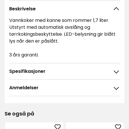
Beskrivelse
Vannkoker med kanne som rommer 1,7 liter.
Utstyrt med automatisk avslåing og
tørrkokingsbeskyttelse. LED-belysning gir blått
lys når den er påslått.
3 års garanti.
Spesifikasjoner
Anmeldelser
4.8
5
☆
4
☆
3
☆
Se også på
2
☆
926 anmeldelser
1
☆