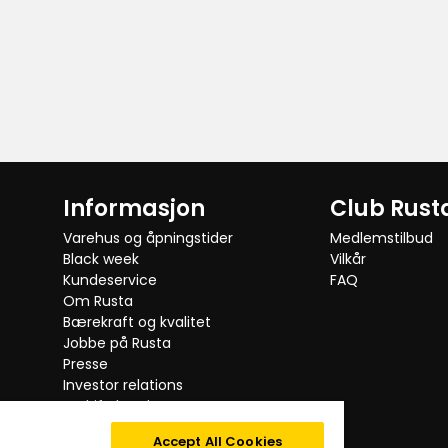
Informasjon
Club Rust
Varehus og åpningstider
Medlemstilbud
Black week
Vilkår
Kundeservice
FAQ
Om Rusta
Bærekraft og kvalitet
Jobbe på Rusta
Presse
Investor relations
Bedriftskunde
Testede produkter
Accept All Cookies