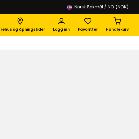
Norsk Bokmål
/ NO (NOK)
rehus og åpningstider
Logg inn
Favoritter
Handlekurv