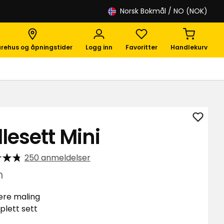
Norsk Bokmål
/ NO (NOK)
rehus og åpningstider
Logg inn
Favoritter
Handlekurv
Legg
lesett Mini
til
Rulles
250 anmeldelser
Mini
i
m
favori
ere maling
lett sett