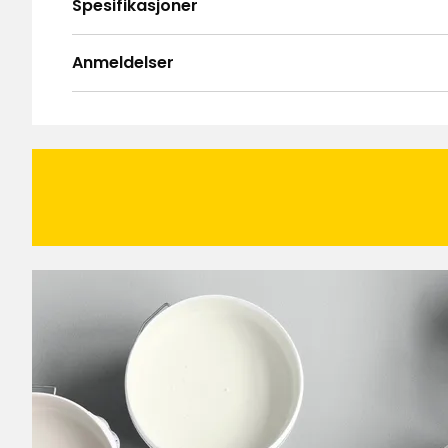
Spesifikasjoner
Anmeldelser
4.8
5
☆
4
☆
3
☆
2
☆
Basert på 250 anmeldelser
1
☆
Anmeldelser (250)
Louise M
•
1 måned siden
LM
Bra kvalitet
Bente
•
2 måneder siden