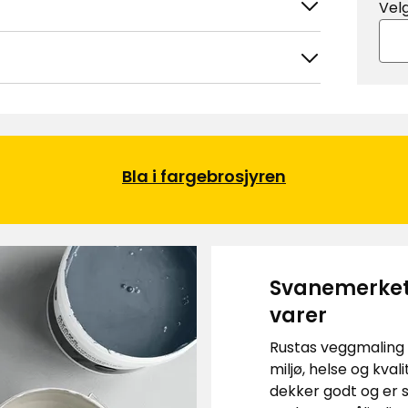
Vel
Bla i fargebrosjyren
Sorter etter
Filtrer etter
Svanemerket 
varer
Rustas veggmaling 
miljø, helse og kval
dekker godt og er s