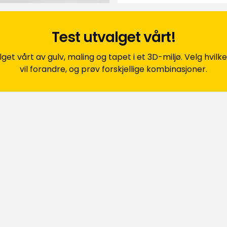
Test utvalget vårt!
alltid dette
t vårt av gulv, maling og tapet i et 3D-miljø. Velg hvilke
vil forandre, og prøv forskjellige kombinasjoner.
overflatebehandling på døren jeg