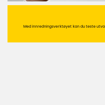
Wera L
•
1 år siden
WL
Veldig fornøyd med dette settet. Kjøper 
Med innredningsverktøyet kan du teste utvalge
Jan
•
3 uker siden
J
enkelt med et rullesett, det var gratis 
malte
Oversatt fra svensk
•
Vis originalen
Mia
•
2 måneder siden
M
Bra og funksjonelt sett til en god pris!
Oversatt fra svensk
•
Vis originalen