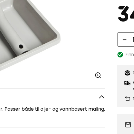
Pr
3
Ant
Fin
Lagerba
er. Passer både til olje- og vannbasert maling.