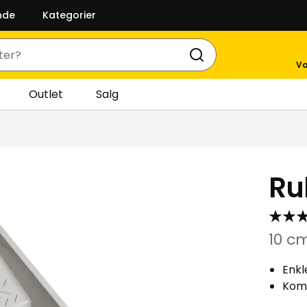
nde
Kategorier
Va
Outlet
Salg
Rul
10 c
Enkl
Komp