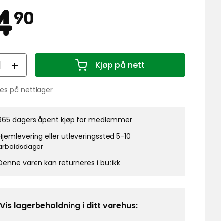
is
34,90
4
90
kr
all
Kjøp på nett
Antall 1
nes på nettlager
lanse:
365 dagers åpent kjøp for medlemmer
Hjemlevering eller utleveringssted 5-10
arbeidsdager
Denne varen kan returneres i butikk
Vis lagerbeholdning i ditt varehus: