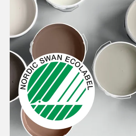
B
Anja S
•
7 måneder siden
AS
Bra produkt
Veronika
•
8 måneder siden
V
Fungerte like bra som de fra større forr