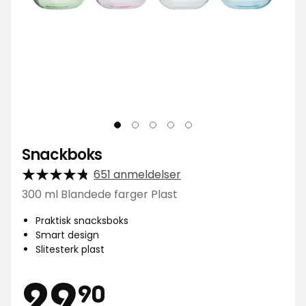
Snackboks
651 anmeldelser
300 ml Blandede farger Plast
Praktisk snacksboks
Smart design
Slitesterk plast
Pris
29,90
29
90