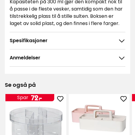
Kapasiteten på 300 ml gjør den kompakt nok til
å passe i de fleste vesker, samtidig som den har
tilstrekkelig plass til å stille sulten. Boksen er
laget av solid plast, og den finnes i flere farger.
Spesifikasjoner
Anmeldelser
4.8
5
☆
4
☆
3
☆
Se også på
2
☆
651 anmeldelser
1
☆
Pris
72
72
-
.
Spar
Legg
Legg
kr
Sorter etter
til
til
Roterende
Oppb
Filtrer etter
oppbevaring
med
Clara
hånd
Anmeldelser (651)