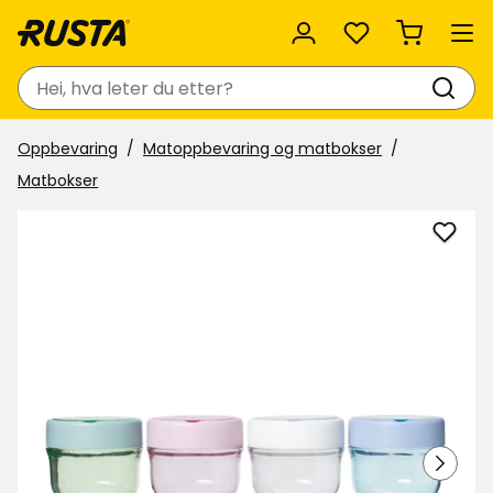
Favoritter
Søk
Oppbevaring
Matoppbevaring og matbokser
Matbokser
Legg
til
Snac
i
favor