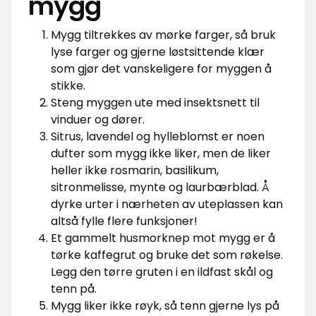
mygg
Mygg tiltrekkes av mørke farger, så bruk
lyse farger og gjerne løstsittende klær
som gjør det vanskeligere for myggen å
stikke.
Steng myggen ute med insektsnett til
vinduer og dører.
Sitrus, lavendel og hylleblomst er noen
dufter som mygg ikke liker, men de liker
heller ikke rosmarin, basilikum,
sitronmelisse, mynte og laurbærblad. Å
dyrke urter i nærheten av uteplassen kan
altså fylle flere funksjoner!
Et gammelt husmorknep mot mygg er å
tørke kaffegrut og bruke det som røkelse.
Legg den tørre gruten i en ildfast skål og
tenn på.
Mygg liker ikke røyk, så tenn gjerne lys på