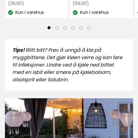
Opprinnelig
kr
Opprinnelig
kr
(39,90)
(69,90)
pris
pris
Kun i varehus
Kun i varehus
Lagerbalanse:
Lagerbalanse:
39,90
69,90
kr
kr
Tips!
Blitt bitt? Prøv å unngå å klø på
myggbittene. Det gjør kløen verre og kan føre
til infeksjoner. Lindre ved å kjøle ned bittet
med en isbit eller smøre på kjølebalsam,
alsolsprit eller Salubrin.