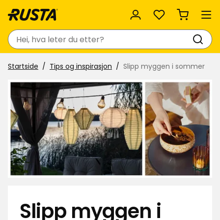
Favoritter
Søk
Startside
Tips og inspirasjon
Slipp myggen i sommer
Slipp myggen i