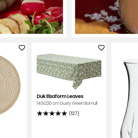
Legg
Legg
til
til
Bordbrikke
Duk
i
Elsaform
favoritter
Leaves
i
favoritter
Duk Elsaform Leaves
140x220 cm Dusty Green Bomull
(127)
4.9
av
5