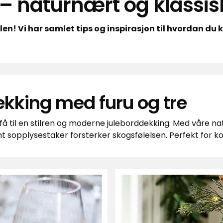
r – naturnært og klassis
en! Vi har samlet tips og inspirasjon til hvordan du
kking med furu og tre
 få til en stilren og moderne juleborddekking. Med våre nat
 samt sopplysestaker forsterker skogsfølelsen. Perfekt for