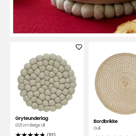
Legg
til
Gryteunderlag
i
favoritter
Gryteunderlag
Bordbrikke
Ø21 cm Beige Ull
Gull
(112)