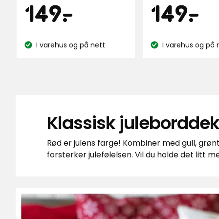
128
Pris
Pris
149
1
149
-
.
149
-
.
132
anmeldelser
anmeldelser
kr
kr
I varehus og på nett
I varehus og på 
Lagerbalanse:
Lagerbalanse:
Klassisk juleborddek
Rød er julens farge! Kombiner med gull, grøn
forsterker julefølelsen. Vil du holde det litt 