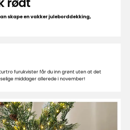
k rødt
 kan skape en vakker juleborddekking,
urtro furukvister får du inn grønt uten at det
 koselige middager allerede i november!