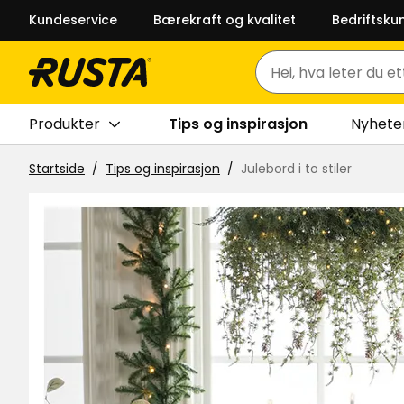
Kundeservice
Bærekraft og kvalitet
Bedriftsku
Søk
Produkter
Tips og inspirasjon
Nyhete
Startside
Tips og inspirasjon
Julebord i to stiler