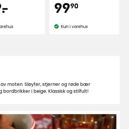
s
Pris
129
99,90
9
-
.
99
90
kr
kr
lser
varehus
Kun i varehus
nse:
Lagerbalanse:
r av moten. Sløyfer, stjerner og røde bær
bordbrikker i beige. Klassisk og stilfult!