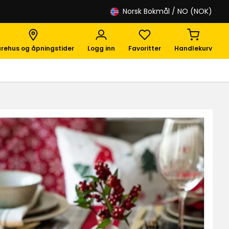
Norsk Bokmål
/ NO (NOK)
rehus og åpningstider
Logg inn
Favoritter
Handlekurv