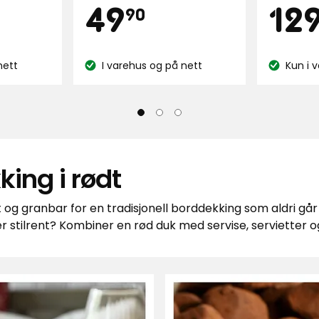
Pris
Pri
49
49,90
49
12
5
90
på
stjerner,
147
basert
kr
anmelde
på
nett
I varehus og på nett
Kun i 
Lagerbalanse:
Lagerbala
147
anmeldelser
king i rødt
t og granbar for en tradisjonell borddekking som aldri gå
mer stilrent? Kombiner en rød duk med servise, servietter og 