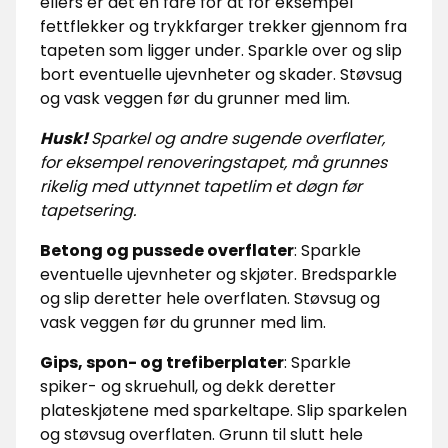
ellers er det en fare for at for eksempel
fettflekker og trykkfarger trekker gjennom fra
tapeten som ligger under. Sparkle over og slip
bort eventuelle ujevnheter og skader. Støvsug
og vask veggen før du grunner med lim.
Husk!
Sparkel og andre sugende overflater,
for eksempel renoveringstapet, må grunnes
rikelig med uttynnet tapetlim et døgn før
tapetsering.
Betong og pussede overflater
: Sparkle
eventuelle ujevnheter og skjøter. Bredsparkle
og slip deretter hele overflaten. Støvsug og
vask veggen før du grunner med lim.
Gips, spon- og trefiberplater
:
Sparkle
spiker- og skruehull, og dekk deretter
plateskjøtene med sparkeltape. Slip sparkelen
og støvsug overflaten. Grunn til slutt hele