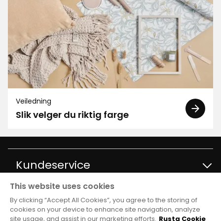
Veiledning
Slik velger du riktig farge
Kundeservice
This website uses cookies
Kontakt kundservice
Informasjon
By clicking “Accept All Cookies”, you agree to the storing of
cookies on your device to enhance site navigation, analyze
site usage, and assist in our marketing efforts.
Rusta Cookie
Spørsmål og svar