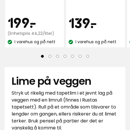
Pris
199
Pris
199
-
.
139
139
-
.
kr
Enhetspris
kr
(Enhetspris 44,22/liter)
44,22
I varehus og på nett
I varehus og på nett
kr
Lagerbalanse:
Lagerbalanse:
/liter
Lime på veggen
Stryk ut rikelig med tapetlim i et jevnt lag på
veggen med en limrull (finnes i Rustas
tapetsett). Rull på et område som tilsvarer to
lengder om gangen, ellers risikerer du at limet
tørker. Bruk pensel på partier der det er
vanskelig å komme til.