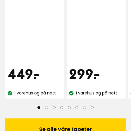
Pris
Pris
449
299
449
-
.
299
-
.
kr
kr
I varehus og på nett
I varehus og på nett
Lagerbalanse:
Lagerbalanse:
Se alle våre tapeter