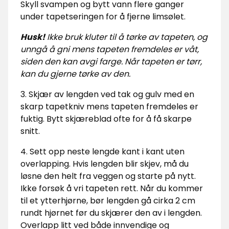
Skyll svampen og bytt vann flere ganger
under tapetseringen for å fjerne limsølet.
Husk!
Ikke bruk kluter til å tørke av tapeten, og
unngå å gni mens tapeten fremdeles er våt,
siden den kan avgi farge. Når tapeten er tørr,
kan du gjerne tørke av den.
3. Skjær av lengden ved tak og gulv med en
skarp tapetkniv mens tapeten fremdeles er
fuktig. Bytt skjæreblad ofte for å få skarpe
snitt.
4. Sett opp neste lengde kant i kant uten
overlapping. Hvis lengden blir skjev, må du
løsne den helt fra veggen og starte på nytt.
Ikke forsøk å vri tapeten rett. Når du kommer
til et ytterhjørne, bør lengden gå cirka 2 cm
rundt hjørnet før du skjærer den av i lengden.
Overlapp litt ved både innvendige og