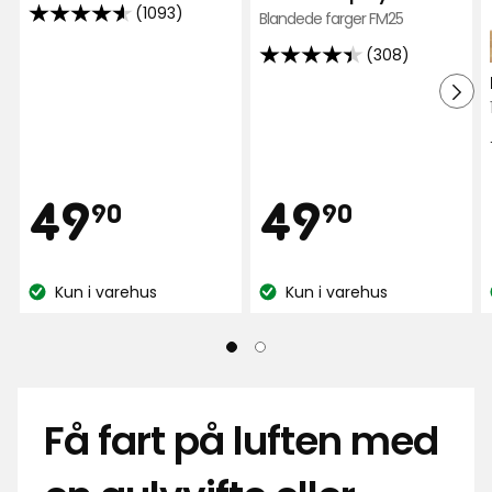
favor
(1093)
Blandede farger FM25
4.6
av
(308)
4.4
5
av
stjerner,
5
basert
stjerner,
på
basert
1093
Pris
Pris
49,90
49,90
49
49
på
90
90
anmeldelser
308
anmeldelser
kr
kr
Kun i varehus
Kun i varehus
Lagerbalanse:
Lagerbalanse:
Få fart på luften med