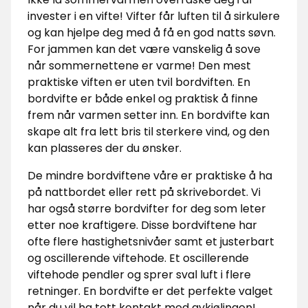
invester i en vifte! Vifter får luften til å sirkulere
og kan hjelpe deg med å få en god natts søvn.
For jammen kan det være vanskelig å sove
når sommernettene er varme! Den mest
praktiske viften er uten tvil bordviften. En
bordvifte er både enkel og praktisk å finne
frem når varmen setter inn. En bordvifte kan
skape alt fra lett bris til sterkere vind, og den
kan plasseres der du ønsker.
De mindre bordviftene våre er praktiske å ha
på nattbordet eller rett på skrivebordet. Vi
har også større bordvifter for deg som leter
etter noe kraftigere. Disse bordviftene har
ofte flere hastighetsnivåer samt et justerbart
og oscillerende viftehode. Et oscillerende
viftehode pendler og sprer sval luft i flere
retninger. En bordvifte er det perfekte valget
når du vil ha tett kontakt med avkjølingen!