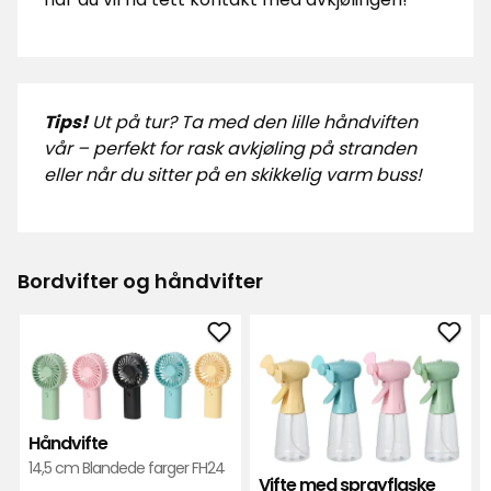
Tips!
Ut på tur? Ta med den lille håndviften
vår – perfekt for rask avkjøling på stranden
eller når du sitter på en skikkelig varm buss!
Bordvifter og håndvifter
Legg
Legg
til
til
Håndvifte
Vifte
i
med
Håndvifte
favoritter
spra
14,5 cm Blandede farger FH24
i
Vifte med sprayflaske