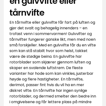
en gulvvifte eller
tårnvifte
En tårnvifte eller gulvvifte får fart på luften og
gjør det svalt og behagelig innendørs – en
trofast venn i sommervarmen! Gulvvifter og
tårnvifter fungerer ganske likt, men med noen
små forskjeller. Med en gulvvifte får du en vifte
som kan stå stabilt hvor som helst, takket
være de stødige beina. En gulvvifte har
rotorblader som skjærer gjennom luften og
skaper en svalende luftstrøm. De fleste
varianter har hode som kan vinkles, justerbar
høyde og flere hastigheter. En tårnvifte,
derimot, passer fint hvis du vil ha en mer
diskret vifte. En tårnvifte har ingen synlige
rotorblader, og dermed smelter den bedre inn
i omgivelsene og får lettere plass på mindre