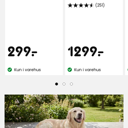
(251)
4.5
av
5
stjerner,
basert
på
Pris
Pris
299
129
299
-
.
1299
-
.
251
anmeldelser
kr
kr
Kun i varehus
Kun i varehus
Lagerbalanse:
Lagerbalanse: