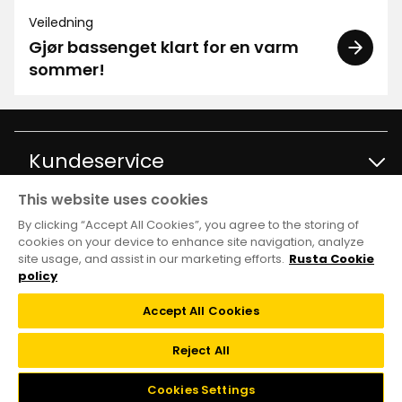
Veiledning
Gjør bassenget klart for en varm
sommer!
Kundeservice
This website uses cookies
Kontakt kundservice
Informasjon
By clicking “Accept All Cookies”, you agree to the storing of
cookies on your device to enhance site navigation, analyze
site usage, and assist in our marketing efforts.
Rusta Cookie
Spørsmål og svar
Varehus og åpningstider
Club Rusta
policy
Kjøpsvilkår
Accept All Cookies
Black week
Medlemstilbud
Følg oss
Reject All
Tilbakekalling
Kundeservice
Vilkår
Cookies Settings
Instagram