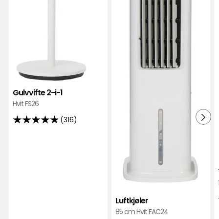
Gulvvifte 2-i-1
Hvit FS26
(316)
4.9
av
5
stjerner,
basert
på
316
Luftkjøler
anmeldelser
85 cm Hvit FAC24