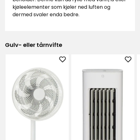
kjøleelementer som kjøler ned luften og
dermed svaler enda bedre.
Gulv- eller tårnvifte
Legg
Legg
til
til
Gulvvifte
Luftk
2-
i
i-
favor
1
i
favoritter