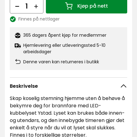
kr
Antall
Kjøp på nett
Antall 1
Finnes på nettlager
Lagerbalanse:
365 dagers åpent kjøp for medlemmer
Hjemlevering eller utleveringssted 5-10
arbeidsdager
Denne varen kan returneres i butikk
Beskrivelse
Skap koselig stemning hjemme uten å behøve å
bekymre deg for brannfare med LED-
kubbelyset Ystad. Lyset kan brukes både innen-
og utendørs, og den innebygde timeren gjør det
enkelt å styre når du vil at lyset skal slukkes.
Finnes i to forskjellige størrelser.