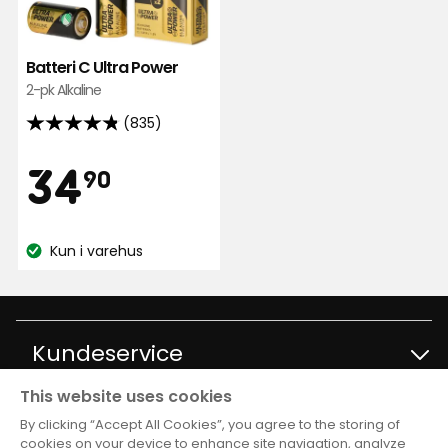
Ultra
Power
i
Batteri C Ultra Power
favoritter
2-pk Alkaline
(835)
4.8
av
Pris
34,90
34
90
5
stjerner,
kr
basert
Kun i varehus
på
Lagerbalanse:
835
anmeldelser
Kundeservice
This website uses cookies
Kontakt kundservice
Informasjon
By clicking “Accept All Cookies”, you agree to the storing of
cookies on your device to enhance site navigation, analyze