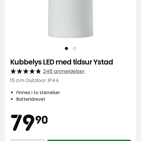
Kubbelys LED med tidsur Ystad
246 anmeldelser
15 cm Outdoor IP44
Finnes i to størrelser
Batteridrevet
Pris
79,90
79
90