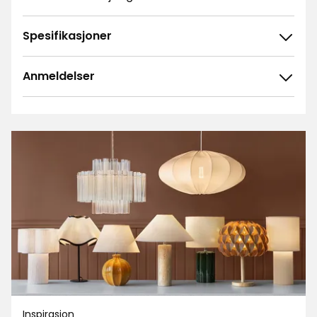
Spesifikasjoner
Anmeldelser
4.8
5
☆
4
☆
3
☆
2
☆
246 anmeldelser
1
☆
Sorter etter
Filtrer etter
Anmeldelser (246)
Inge. K
IK
Inspirasjon