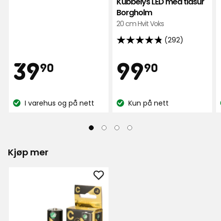
Kubbelys LED med tidsur
8 måneder siden
Borgholm
20 cm Hvit Voks
Vis flere anmeldelser
(292)
4.8
Verified by Trustvoice
av
Pris
Pris
39,90
99,90
39
99
90
90
5
stjerner,
kr
kr
basert
I varehus og på nett
Kun på nett
på
Lagerbalanse:
Lagerbalanse:
292
anmeldelser
Kjøp mer
Legg
til
Batteri
C