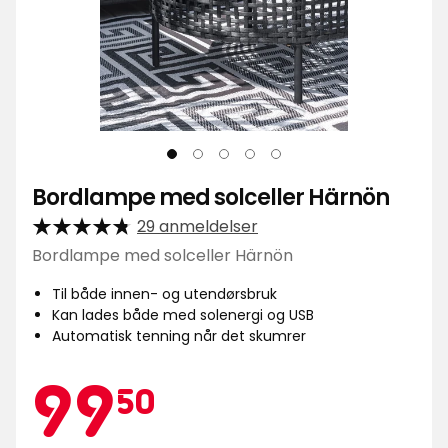
Bordlampe med solceller Härnön
29 anmeldelser
Bordlampe med solceller Härnön
Til både innen- og utendørsbruk
Kan lades både med solenergi og USB
Automatisk tenning når det skumrer
Kampan
99,50
99
50