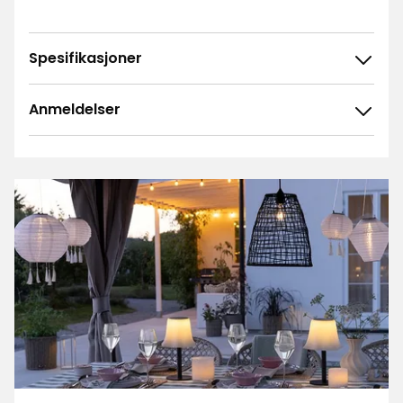
Spesifikasjoner
Anmeldelser
4.8
5
☆
4
☆
3
☆
2
☆
29 anmeldelser
1
☆
Sorter etter
Filtrer etter
Anmeldelser (29)
Lars L
LL