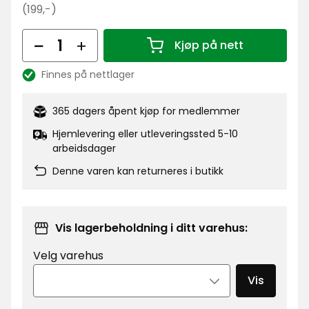
kr
Opprinnelig
(199,-)
pris
Antall
199
Kjøp på nett
Antall 1
kr
Finnes på nettlager
Lagerbalanse:
365 dagers åpent kjøp for medlemmer
Hjemlevering eller utleveringssted 5-10
arbeidsdager
Denne varen kan returneres i butikk
Vis lagerbeholdning i ditt varehus:
Velg varehus
Vis