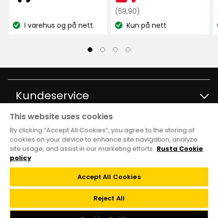
stjerner,
kr
Opprinnelig
kr
(59,90)
basert
pris
I varehus og på nett
Kun på nett
på
Lagerbalanse:
Lagerbalanse:
59,90
401
kr
anmeldelser
Kundeservice
This website uses cookies
Kontakt kundservice
Informasjon
By clicking “Accept All Cookies”, you agree to the storing of
cookies on your device to enhance site navigation, analyze
site usage, and assist in our marketing efforts.
Rusta Cookie
Spørsmål og svar
Varehus og åpningstider
Club Rusta
policy
Kjøpsvilkår
Accept All Cookies
Black week
Medlemstilbud
Følg oss
Reject All
Tilbakekalling
Kundeservice
Vilkår