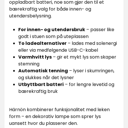
oppladbart batteri, noe som gjør den til et
bærekraftig valg for både innen- og
utendørsbelysning.
For innen- og utendørsbruk
– passer like
godt i stuen som på uteplassen
To ladealternativer
– lades med solenergi
eller via medfølgende USB-C-kabel
Varmhvitt lys
– gir et mykt lys som skaper
stemning
Automatisk tenning
– lyser i skumringen,
og slukkes når det lysner
Utbyttbart batteri
– for lengre levetid og
bærekraftig bruk
Härnön kombinerer funksjonalitet med leken
form – en dekorativ lampe som sprer lys
uansett hvor du plasserer den.