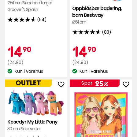
Ø51 cm Blandede farger
Oppblåsbar badering,
Groove 'N Splash
barn Bestway
(54)
Ø51 cm
4.5
av
(83)
4.6
5
av
Kampanjep
14,90
Kamp
14,90
stjerner,
14
14
90
90
5
basert
stjerner,
på
Opprinnelig
kr
Opprinnelig
kr
(24,90)
(24,90)
basert
54
pris
pris
Kun i varehus
Kun i varehus
på
anmeldelser
Lagerbalanse:
Lagerbalanse:
24,90
24,90
83
kr
kr
OUTLET
25%
Spar
anmeldelser
Legg
Leg
til
til
Kosedyr
Akti
My
Best
Little
i
Kosedyr My Little Pony
Pony
favo
30 cm Flere sorter
i