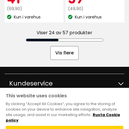
stjerner,
Opprinnelig
kr
Opprinnelig
kr
(69,90)
(49,90)
basert
pris
pris
Kun i varehus
Kun i varehus
på
Lagerbalanse:
Lagerbalanse:
69,90
49,90
48
kr
kr
anmeldelser
Viser 24 av 57 produkter
Vis flere
Kundeservice
This website uses cookies
Kontakt kundservice
Informasjon
By clicking “Accept All Cookies”, you agree to the storing of
cookies on your device to enhance site navigation, analyze
site usage, and assist in our marketing efforts.
Rusta Cookie
Spørsmål og svar
Varehus og åpningstider
Club Rusta
policy