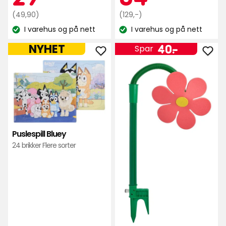
stjerner,
basert
Opprinnelig
kr
Opprinnelig
kr
(49,90)
(129,-)
basert
på
pris
pris
I varehus og på nett
I varehus og på nett
på
Lagerbalanse:
Lagerbalanse:
13
49,90
129
78
Pris
40
kr
kr
NYHET
40
-
.
anmeldelser
Spar
anmeldelser
Legg
Leg
kr
til
til
Puslespill
Dan
Bluey
vann
i
i
favoritter
favo
Puslespill Bluey
24 brikker Flere sorter