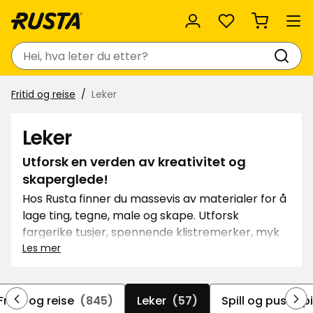
Favoritter
Søk
Fritid og reise
Leker
Leker
Utforsk en verden av kreativitet og
skaperglede!
Hos Rusta finner du massevis av materialer for å
lage ting, tegne, male og skape. Utforsk
fargerike tusjer, spennende klistremerker, myk
leire som kan formes, og morsomme DIY-sett.
Les mer
For de lekne finnes det også et stort utvalg av
leker, puslespill og spill som legger til rette for
både fantasi og underholdning. I tillegg venter
Fritid og reise
(845)
Leker
(57)
Spill og puslespi