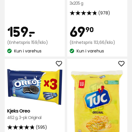
3x205 g
av
5
(978)
4.8
stjerner,
av
Pris
Pris
159
69,90
159
-
.
69
basert
90
5
på
stjerner,
435
kr
Enhetspris
kr
Enhetspri
(Enhetspris 159/kilo)
(Enhetspris 113,66/kilo)
basert
anmeldelser
159
113,66
Kun i varehus
på
Kun i varehus
kr
kr
Lagerbalanse:
Lagerbalanse:
978
/kilo
/kilo
anmeldelser
Legg
Leg
til
til
Kjeks
Kjek
Oreo
TUC
i
i
favoritter
favo
Kjeks Oreo
462 g, 3-pk Original
(595)
4.8