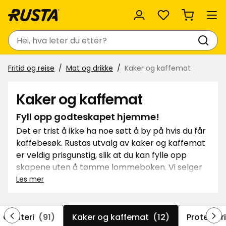
Favoritter
Søk
Fritid og reise
Mat og drikke
Kaker og kaffemat
Kaker og kaffemat
Fyll opp godteskapet hjemme!
Det er trist å ikke ha noe søtt å by på hvis du får
kaffebesøk. Rustas utvalg av kaker og kaffemat
er veldig prisgunstig, slik at du kan fylle opp
skapene uten å tømme lommeboken. Vi selger
svenske og internasjonale merker, slik at du kan
Les mer
finne kjente favoritter eller teste noe nytt og
spennende!
Godteri
(91)
Kaker og kaffemat
(12)
Proteindr