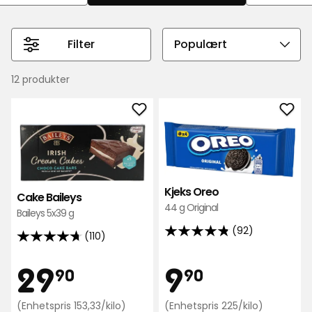
Filter
Velg
sorteringsrekkefølge
12 produkter
Legg
Leg
til
til
Cake
Kjek
Baileys
Ore
i
i
Kjeks Oreo
Cake Baileys
favoritter
favo
44 g Original
Baileys 5x39 g
(92)
(110)
4.8
4.7
av
av
Pris
Pris
29,90
9,90
29
9
5
90
90
5
stjerner,
stjerner,
basert
Enhetspris
Enhetspris
(Enhetspris 153,33/kilo)
(Enhetspris 225/kilo)
basert