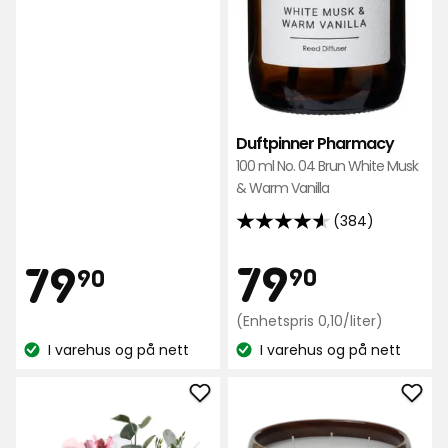
Duftpinner Pharmacy
100 ml No. 04 Brun White Musk
& Warm Vanilla
(384)
4.6
av
Pris
Pris
79,90
79,90
79
79
90
90
5
stjerner,
kr
Enhetspris
kr
(Enhetspris 0,10/liter)
basert
0,10
I varehus og på nett
på
I varehus og på nett
kr
Lagerbalanse:
Lagerbalanse:
384
/liter
anmeldelser
Legg
Leg
til
til