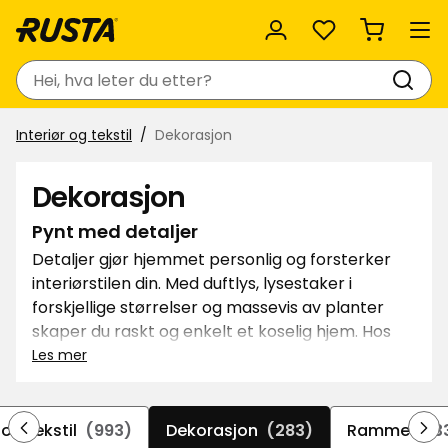
Favoritter
Søk
Interiør og tekstil
Dekorasjon
Dekorasjon
Pynt med detaljer
Detaljer gjør hjemmet personlig og forsterker
interiørstilen din. Med duftlys, lysestaker i
forskjellige størrelser og massevis av planter
skaper du raskt og enkelt et koselig hjem. Hos
Rusta finner du et stort utvalg av kunstige
Les mer
planter, vaser og potter. Dessuten har vi mange
slags rammer og trykk, hvis du har lyst til å
komponere din egen bildevegg. Heng opp et
 og tekstil
(993)
Dekorasjon
(283)
Rammer
(3