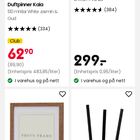
Duftpinner Kaia
(384)
130 ml Klar White Jasmin &
4.6
Oud
av
5
(334)
4.8
stjerner,
av
Club
basert
Kampanjenavn:
Medlemspris
62,90
5
62
90
på
Pris
299
299
-
.
stjerner,
384
basert
Opprinnelig
kr
(89,90)
anmeldelser
på
pris
Enhetspris
kr
Enhetspri
(Enhetspris 483,85/liter)
(Enhetspris 0,95/liter)
334
483,85
0,95
89,90
I varehus og på nett
I varehus og på nett
kr
kr
Lagerbalanse:
Lagerbalanse:
anmeldelser
kr
/liter
/liter
Legg
Leg
til
til
Ramme
Duft
Todd
Pha
i
i
favoritter
favo