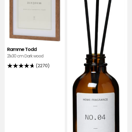
Ramme Todd
21x30 cm Dark wood
(2270)
4.7
av
5
stjerner,
basert
på
2270
anmeldelser