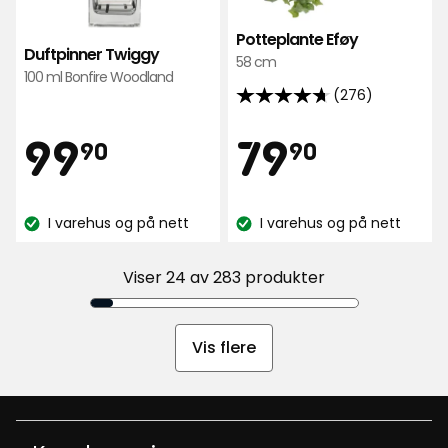
Potteplante Eføy
Duftpinner Twiggy
58 cm
100 ml Bonfire Woodland
(276)
4.7
av
Pris
Pris
99,90
79,90
99
79
90
90
5
stjerner,
kr
kr
basert
I varehus og på nett
I varehus og på nett
på
Lagerbalanse:
Lagerbalanse:
276
anmeldelser
Viser 24 av 283 produkter
Vis flere