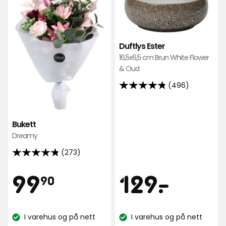
Bukett
Duft
i
Este
favoritter
i
favo
Duftlys Ester
16,5x6,5 cm Brun White Flower
& Oud
(496)
4.8
av
5
Bukett
stjerner,
Dreamy
basert
på
(273)
4.8
496
av
Pris
Pris
99,90
129
99
129
-
.
anmeldelser
90
5
stjerner,
kr
kr
basert
I varehus og på nett
I varehus og på nett
på
Lagerbalanse:
Lagerbalanse: