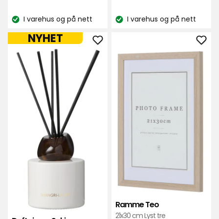
kr
kr
basert
basert
på
I varehus og på nett
I varehus og på nett
på
Lagerbalanse:
Lagerbalanse:
134
35
NYHET
anmeldelser
anmeldelser
Legg
Leg
til
til
Duftpinner
Ra
Suki
Teo
i
i
favoritter
favo
Ramme Teo
21x30 cm Lyst tre