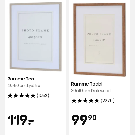
til
til
Ramme
Ra
Teo
Tod
i
i
favoritter
favo
Ramme Teo
Ramme Todd
40x50 cm Lyst tre
30x40 cm Dark wood
(1052)
4.8
(2270)
4.7
av
av
Pris
Pris
119
99,90
5
119
-
.
99
90
5
stjerner,
stjerner,
basert
basert
på