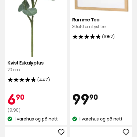
Ramme Teo
30x40 cm Lyst tre
(1052)
4.8
av
5
stjerner,
Kvist Eukalyptus
basert
20 cm
på
(447)
4.8
1052
av
anmeldelser
Pris
Kampanjep
6,90
99,90
6
99
90
90
5
stjerner,
Opprinnelig
kr
kr
(9,90)
basert
pris
I varehus og på nett
I varehus og på nett
på
Lagerbalanse:
Lagerbalanse:
9,90
447
kr
anmeldelser
Legg
Leg