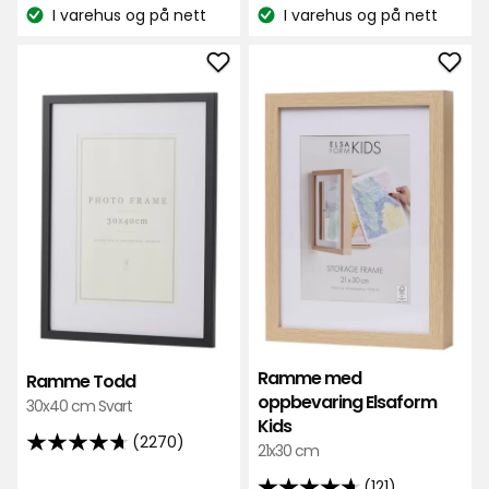
kr
kr
I varehus og på nett
I varehus og på nett
på
1052
Lagerbalanse:
Lagerbalanse:
2270
anmeldelser
anmeldelser
Legg
Leg
til
til
Ramme
Ra
Todd
med
i
opp
favoritter
Elsa
Kids
i
favo
Ramme med
Ramme Todd
oppbevaring Elsaform
30x40 cm Svart
Kids
(2270)
21x30 cm
4.7
av
(121)