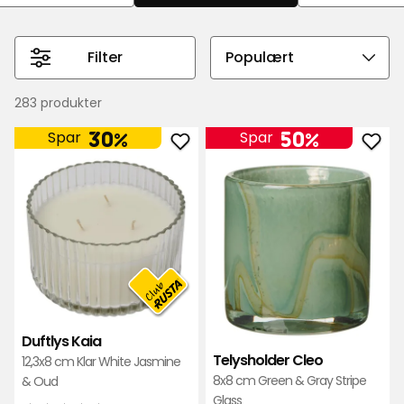
nytt motiv på veggen, eller finn frem en gammel
favoritt som du vil ramme inn.
Filter
Velg
sorteringsrekkefølge
283 produkter
30%
50%
Spar
Spar
Legg
Leg
til
til
Duftlys
Tely
Kaia
Cle
i
i
favoritter
favo
Duftlys Kaia
Telysholder Cleo
12,3x8 cm Klar White Jasmine
8x8 cm Green & Gray Stripe
& Oud
Glass