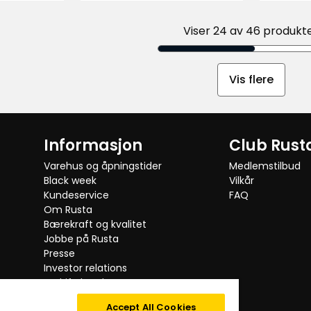
anmeldelser
anmeld
kr
Viser 24 av 46 produkt
Vis flere
Informasjon
Club Rust
Varehus og åpningstider
Medlemstilbud
Black week
Vilkår
Kundeservice
FAQ
Om Rusta
Bærekraft og kvalitet
Jobbe på Rusta
Presse
Investor relations
Bedriftskunde
Testede produkter
Accept All Cookies