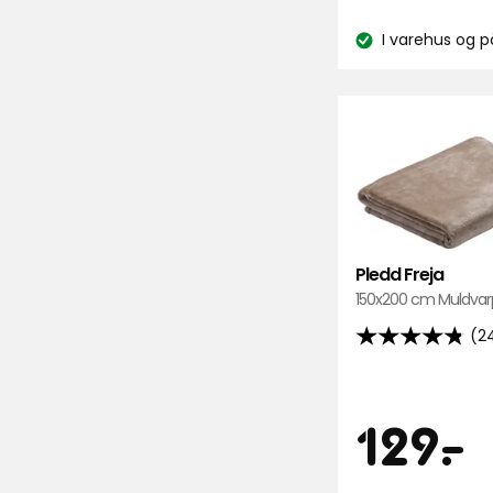
k
basert
I varehus og p
på
Lagerbalanse:
1093
anmeldelser
Pledd Freja
150x200 cm Muldvarp
(2
4.8
av
5
Pris
1
129
-
.
stjerner,
basert
på