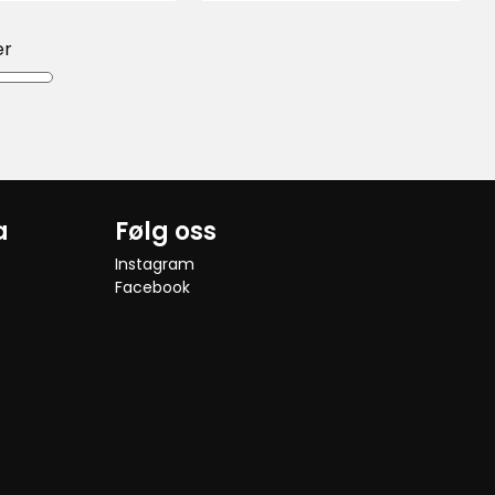
elser
kr
anmeldelser
er
a
Følg oss
Instagram
Facebook