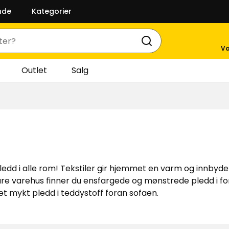
nde
Kategorier
Va
Outlet
Salg
dd i alle rom! Tekstiler gir hjemmet en varm og innbyd
våre varehus finner du ensfargede og mønstrede pledd i fo
et mykt pledd i teddystoff foran sofaen.