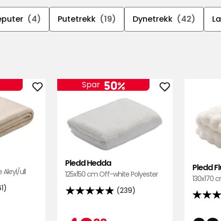
eputer
(4)
Putetrekk
(19)
Dynetrekk
(42)
L
50%
Spar
Legg
Legg
til
til
Pledd
Pledd
Mysan
Hedda
i
i
favoritter
favoritter
Pledd Hedda
Pledd Fl
Akryl/ull
125x150 cm Off-white Polyester
130x170 c
61)
(239)
4.9
4.9
av
av
5