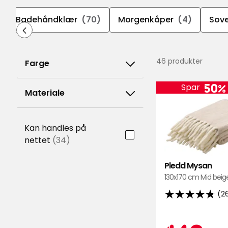
Badehåndklær
(70)
Morgenkåper
(4)
Sov
46 produkter
Farge
50%
Spar
Materiale
Kan handles på
nettet
(34)
Pledd Mysan
130x170 cm Mid beige 
(2
4.8
av
5