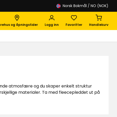
Norsk Bokmål
/ NO (NOK)
rehus og åpningstider
Logg inn
Favoritter
Handlekurv
ende atmosfære og du skaper enkelt struktur
rskjellige materialer. Ta med fleecepleddet ut på