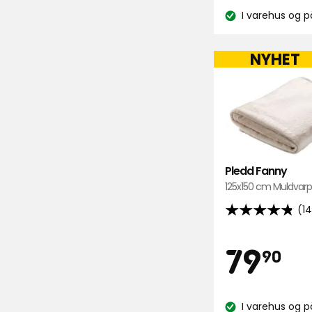
k
247
I varehus og p
Lagerbalanse:
anmeldelser
NYHET
Pledd Fanny
125x150 cm Muldvarp
(1
4.8
av
Pris
7
79
5
90
stjerner,
basert
kr
på
I varehus og p