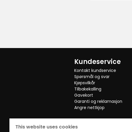
85
kr
anmeldelser
Kundeservice
Kontakt kundservice
Spørsmål og svar
Kjøpsvilkår
Tilbakekalling
Gavekort
Garanti og reklamasjon
Angre nettkjop
This website uses cookies