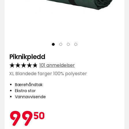
Piknikpledd
101 anmeldelser
XL Blandede farger 100% polyester
Bærehåndtak
Ekstra stor
Vannavvisende
Kampan
99,50
99
50