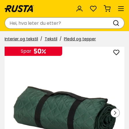
Favoritter
Søk
Interiør og tekstil
Tekstil
Pledd og tepper
50%
Spar
Legg
til
Pikni
i
favor