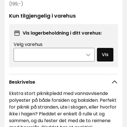
kr
Opprinnelig
(199,-)
pris
Kun tilgjengelig i varehus
199
kr
Vis lagerbeholdning i ditt varehus:
Velg varehus
Vis
Beskrivelse
Ekstra stort piknikpledd med vannavvisende
polyester på både forsiden og baksiden. Perfekt
for piknik på stranden, ute i skogen, eller hvorfor
ikke i hagen? Pleddet er enkelt å rulle ut og
sammen, og du fester det med de to reimene