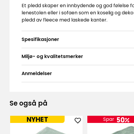
Et pledd skaper en innbydende og god følelse fo
lenestolen eller i sofaen som en koselig og deko
pledd av fleece med laskede kanter.
Spesifikasjoner
Miljø- og kvalitetsmerker
Anmeldelser
4.7
5
☆
4
☆
3
☆
Se også på
2
☆
Basert på 50 anmeldelser
1
☆
NYHET
50%
Spar
Legg
Anmeldelser (50)
til