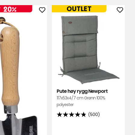
OUTLET
20%
r
Legg
Legg
til
til
Plantespade
Pute
i
høy
favoritter
rygg
Newpo
i
favori
Pute høy rygg Newport
117x53x4/7 cm Grønn 100%
polyester
(500)
4.8
av
5