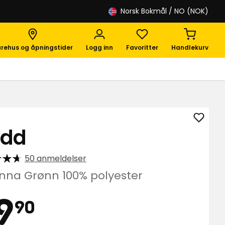
Norsk Bokmål
/ NO (NOK)
rehus og åpningstider
Logg inn
Favoritter
Handlekurv
Legg
edd
til
Pledd
50 anmeldelser
i
favori
nna Grønn 100% polyester
is
49,90
9
90