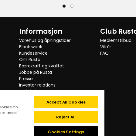
anmeldelser
Informasjon
Club Rust
Varehus og åpningstider
Medlemstilbud
Black week
Vilkår
Kundeservice
FAQ
Om Rusta
Bærekraft og kvalitet
Jobbe på Rusta
Presse
Investor relations
Bedriftskunde
Testede produkter
Accept All Cookies
Tilbakekalling
cookies on
Kategorier
nd assist
Digital tilgjengelighet
Reject All
Personvernpolicy
Cookies
Cookies Settings