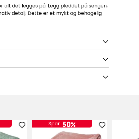
r alt det legges på. Legg pleddet på sengen,
rativ detalj. Dette er et mykt og behagelig
50%
Spar
Sorter etter
Filtrer etter
Legg
Legg
til
til