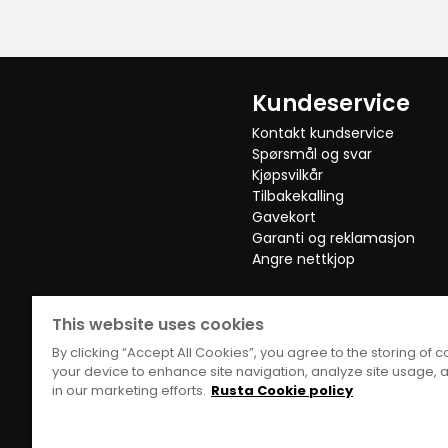
Kundeservice
Kontakt kundservice
Spørsmål og svar
Kjøpsvilkår
Tilbakekalling
Gavekort
Garanti og reklamasjon
Angre nettkjop
This website uses cookies
By clicking “Accept All Cookies”, you agree to the storing of 
your device to enhance site navigation, analyze site usage, a
in our marketing efforts.
Rusta Cookie policy