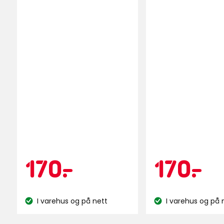
Kampanje
170
Kam
1
170
-
.
170
-
.
kr
k
I varehus og på nett
I varehus og på 
Lagerbalanse:
Lagerbalanse: