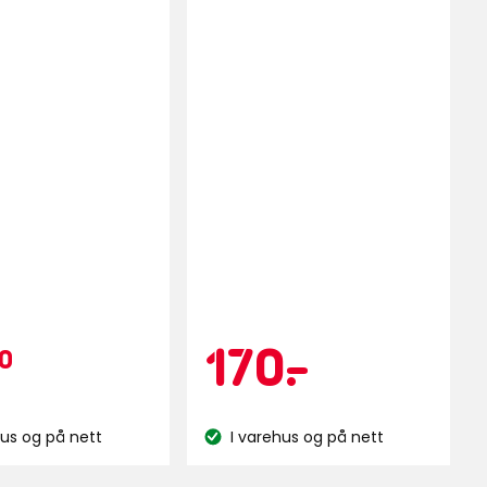
lser
epris
ampanjepri
39,90
Kampa
170
170
-
.
0
ig
kr
kr
hus og på nett
I varehus og på nett
nse:
Lagerbalanse: