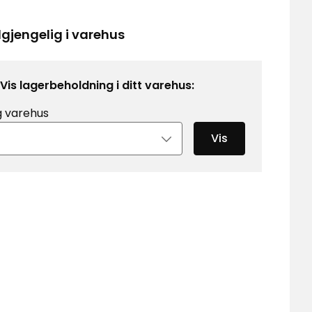
kr
lgjengelig i varehus
Vis lagerbeholdning i ditt varehus:
g varehus
Vis