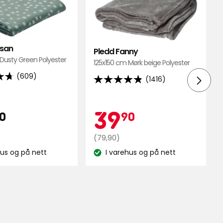
Pledd
Pledd
Sussan
Fanny
i
i
favoritter
favori
ssan
Pledd Fanny
Dusty Green Polyester
125x150 cm Mørk beige Polyester
(609)
(1416)
4.8
av
5
s
epris
29,90
Kampa
39,90
39
0
90
stjerner,
basert
kr
Opprinnelig
kr
(79,90)
på
pris
hus og på nett
I varehus og på nett
1416
nse:
Lagerbalanse:
79,90
lser
anmeldelser
kr