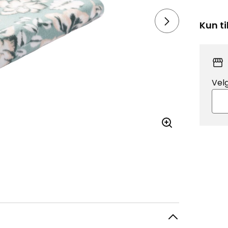
Kun ti
Vel