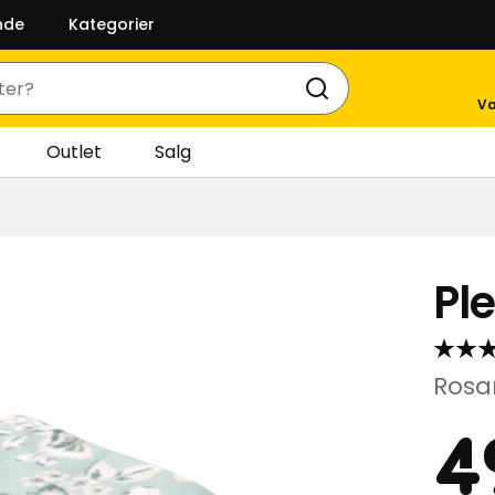
nde
Kategorier
Va
Outlet
Salg
Pl
Rosa
Pr
4