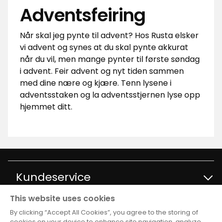
Adventsfeiring
Når skal jeg pynte til advent? Hos Rusta elsker
vi advent og synes at du skal pynte akkurat
når du vil, men mange pynter til første søndag
i advent. Feir advent og nyt tiden sammen
med dine nære og kjære. Tenn lysene i
adventsstaken og la adventsstjernen lyse opp
hjemmet ditt.
Kundeservice
This website uses cookies
Kontakt kundservice
Informasjon
By clicking “Accept All Cookies”, you agree to the storing of
cookies on your device to enhance site navigation, analyze