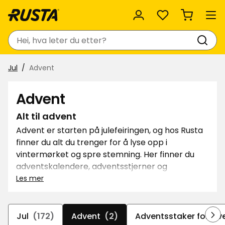
Favoritter
Søk
Jul
Advent
Advent
Alt til advent
Advent er starten på julefeiringen, og hos Rusta
finner du alt du trenger for å lyse opp i
vintermørket og spre stemning. Her finner du
adventskalendere, adventsstjerner og
adventsstaker – både elektriske og til levende
Les mer
lys. Vi hjelper deg med å skape varm og
innbydende adventssteming hjemme.
Jul
(172)
Advent
(2)
Adventsstaker for lev