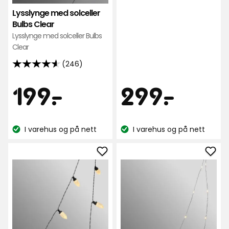
5
Lysslynge med solceller
stjerner,
Bulbs Clear
basert
Lysslynge med solceller Bulbs
på
Clear
63
anmeldelser
(246)
4.6
av
Pris
Pris
199
299
199
-
.
299
-
.
5
stjerner,
kr
kr
basert
I varehus og på nett
I varehus og på nett
på
Lagerbalanse:
Lagerbalanse:
246
anmeldelser
Legg
Leg
til
til
Lysslynge
Lyss
Tindra
Sirli
i
i
favoritter
favo