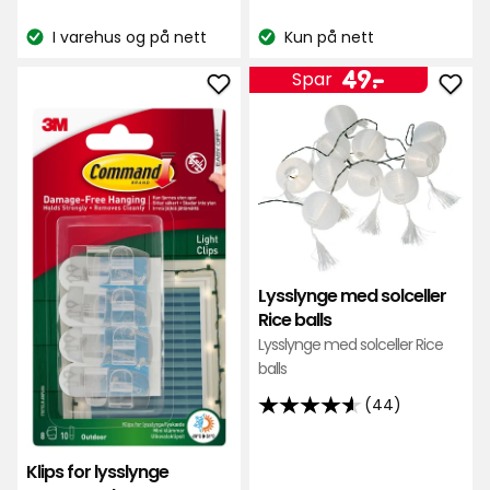
kr
kr
på
basert
118
I varehus og på nett
Kun på nett
på
Lagerbalanse:
Lagerbalanse:
anmeldelser
565
Pris
49
49
-
.
Spar
anmeldelser
Legg
Leg
kr
til
til
Klips
Lyss
for
med
lysslynge
solc
Command
Rice
i
ball
favoritter
i
Lysslynge med solceller
favo
Rice balls
Lysslynge med solceller Rice
balls
(44)
4.6
av
5
Klips for lysslynge