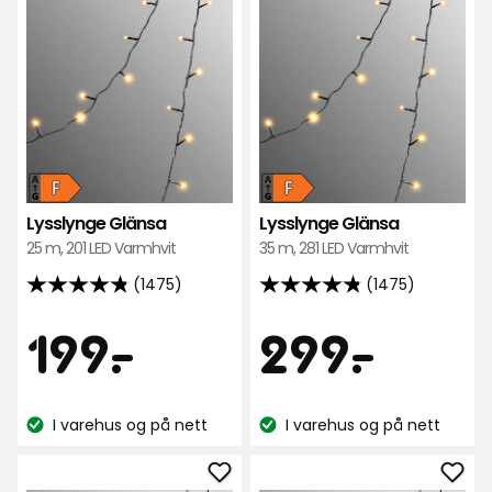
i
i
favoritter
favo
Energiklasse
Energiklasse
Lysslynge Glänsa
Lysslynge Glänsa
F,
F,
25 m, 201 LED Varmhvit
35 m, 281 LED Varmhvit
på
på
(1475)
(1475)
en
en
4.8
4.8
skala
skala
av
av
Pris
Pris
199
299
199
-
.
299
-
.
fra
fra
5
5
A+++
A+++
stjerner,
stjerner,
kr
kr
til
til
basert
basert
G
I varehus og på nett
G
I varehus og på nett
på
på
Lagerbalanse:
Lagerbalanse:
1475
1475
anmeldelser
anmeldelser
Legg
Leg