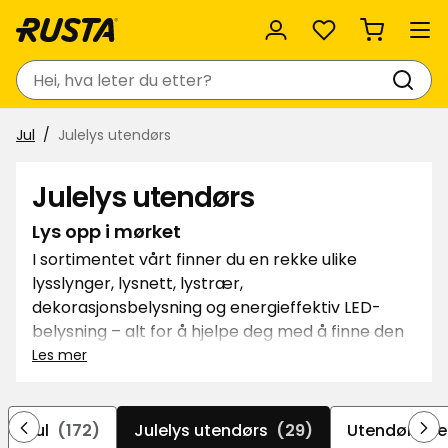
Favoritter
Søk
Jul
Julelys utendørs
Julelys utendørs
Lys opp i mørket
I sortimentet vårt finner du en rekke ulike
lysslynger, lysnett, lystrær,
dekorasjonsbelysning og energieffektiv LED-
belysning – alt for å hjelpe deg med å finne den
perfekte belysningen til uteplassen din. Her
Les mer
finner du funksjonell belysning til inngangspartiet
og stemningsfulle lyskilder til hagen og
balkongen. Med våre utvidbare
Jul
(172)
Julelys utendørs
(29)
Utendørs de