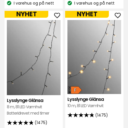
G
I varehus og på nett
G
I varehus og på nett
på
på
Lagerbalanse:
Lagerbalanse:
1475
1475
NYHET
NYHET
anmeldelser
anmeldelser
Legg
Leg
til
til
Lysslynge
Lyss
Glänsa
Glä
i
i
favoritter
favo
Energiklasse
Lysslynge Glänsa
Lysslynge Glänsa
F,
10 m, 81 LED Varmhvit
8 m, 81 LED Varmhvit
på
Batteridrevet med timer
(1475)
en
4.8
(1475)
skala
av
4.8