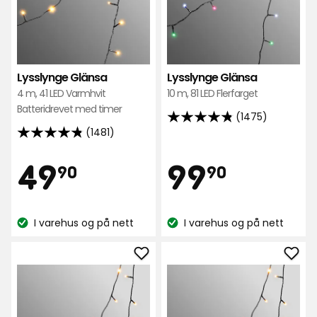
Lysslynge Glänsa
Lysslynge Glänsa
4 m, 41 LED Varmhvit
10 m, 81 LED Flerfarget
Batteridrevet med timer
(1475)
4.8
(1481)
4.8
av
av
5
Pris
Pris
49,90
99,90
49
99
90
90
5
stjerner,
stjerner,
basert
kr
kr
basert
på
I varehus og på nett
I varehus og på nett
på
1475
Lagerbalanse:
Lagerbalanse:
1481
anmeldelser
anmeldelser
Legg
Leg
til
til
Lysslynge
Lyss
Glänsa
Glä