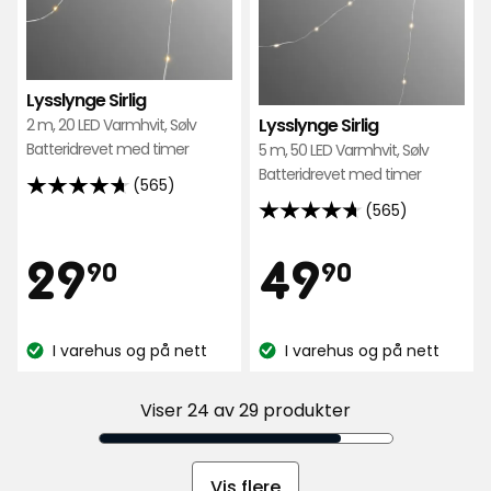
Lysslynge Sirlig
Lysslynge Sirlig
2 m, 20 LED Varmhvit, Sølv
Batteridrevet med timer
5 m, 50 LED Varmhvit, Sølv
Batteridrevet med timer
(565)
4.7
(565)
4.7
av
av
5
Pris
Pris
29,90
49,90
29
49
90
90
5
stjerner,
stjerner,
basert
kr
kr
basert
på
I varehus og på nett
I varehus og på nett
på
565
Lagerbalanse:
Lagerbalanse:
565
anmeldelser
anmeldelser
Viser 24 av 29 produkter
Vis flere