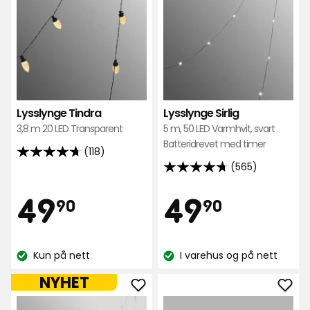
Lysslynge Tindra
Lysslynge Sirlig
3,8 m 20 LED Transparent
5 m, 50 LED Varmhvit, svart
Batteridrevet med timer
(118)
4.7
(565)
4.7
av
av
5
Pris
Pris
49,90
49,90
49
49
90
90
5
stjerner,
stjerner,
basert
kr
kr
basert
på
Kun på nett
I varehus og på nett
på
118
Lagerbalanse:
Lagerbalanse:
565
anmeldelser
NYHET
anmeldelser
Legg
Leg
til
til