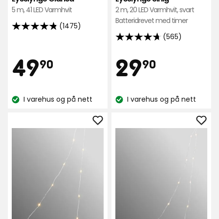
F,
5 m, 41 LED Varmhvit
2 m, 20 LED Varmhvit, svart
på
Batteridrevet med timer
(1475)
en
4.8
(565)
4.7
skala
av
av
fra
5
Pris
Pris
49,90
29,90
49
29
90
90
5
A+++
stjerner,
stjerner,
til
basert
kr
kr
basert
G
på
I varehus og på nett
I varehus og på nett
på
1475
Lagerbalanse:
Lagerbalanse:
565
anmeldelser
anmeldelser
Legg
Leg
til
til
Lysslynge
Lyss
Sirlig
Sirli
i
i
favoritter
favo