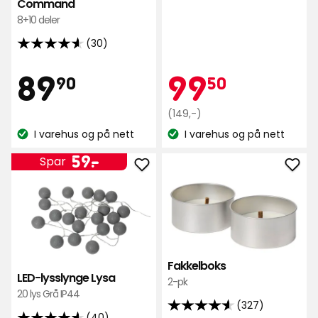
stjerner,
Command
basert
8+10 deler
på
(30)
4.6
44
av
anmeldelser
Pris
89,90
Kamp
99,50
89
99
90
50
5
stjerner,
kr
Opprinnelig
kr
(149,-)
basert
pris
I varehus og på nett
I varehus og på nett
på
Lagerbalanse:
Lagerbalanse:
149
30
Pris
59
kr
59
-
.
Spar
anmeldelser
Legg
Leg
kr
til
til
LED-
Fakk
lysslynge
i
Lysa
favo
i
Fakkelboks
favoritter
LED-lysslynge Lysa
2-pk
20 lys Grå IP44
(327)
4.6
(40)