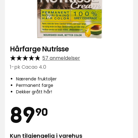
Hårfarge Nutrisse
57 anmeldelser
1-pk Cacao 4.0
Nærende fruktoljer
Permanent farge
Dekker grått hår!
Pris
89,90
89
90
Kun tilgjengelig i varehus