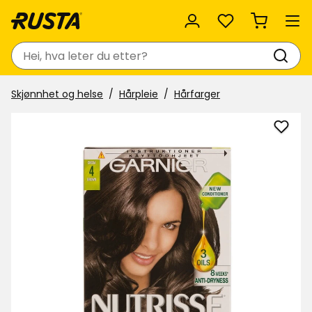
Favoritter
Søk
Skjønnhet og helse
Hårpleie
Hårfarger
Legg
til
Hårfa
Nutri
i
favor