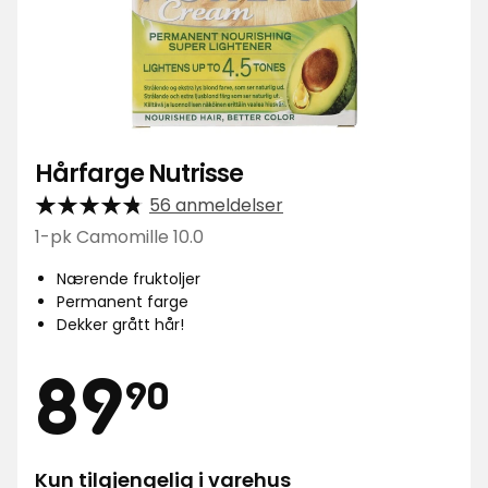
Hårfarge Nutrisse
56 anmeldelser
1-pk Camomille 10.0
Nærende fruktoljer
Permanent farge
Dekker grått hår!
Pris
89,90
89
90
Kun tilgjengelig i varehus