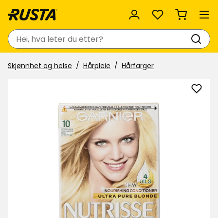
Favoritter
Søk
Skjønnhet og helse
Hårpleie
Hårfarger
Legg
til
Hårfa
Nutri
i
favor