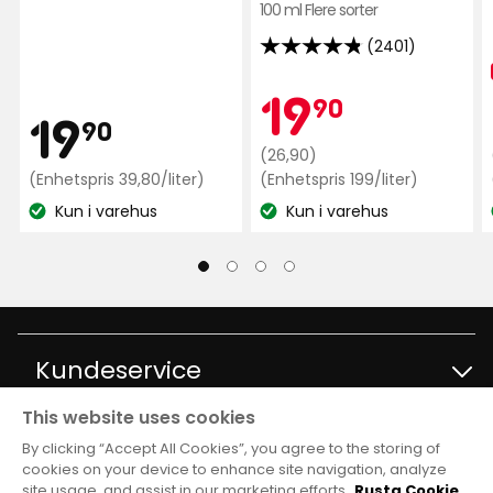
100 ml Flere sorter
2 uker siden
(2401)
4.8
Vis flere anmeldelser
av
Kamp
19,90
19
90
5
Pris
Verified by Trustvoice
19,90
19
90
stjerner,
Opprinnelig
kr
(26,90)
basert
kr
Enhetspris
pris
Enhetspris
(Enhetspris 39,80/liter)
(Enhetspris 199/liter)
på
39,80
199
26,90
Kun i varehus
Kun i varehus
2401
kr
kr
Lagerbalanse:
Lagerbalanse:
kr
anmeldelser
/liter
/liter
Kundeservice
This website uses cookies
Kontakt kundservice
Informasjon
By clicking “Accept All Cookies”, you agree to the storing of
cookies on your device to enhance site navigation, analyze
site usage, and assist in our marketing efforts.
Rusta Cookie
Spørsmål og svar