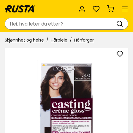
Favoritter
Søk
Skjønnhet og helse
Hårpleie
Hårfarger
Legg
til
Hårfa
Cast
Crem
Glos
i
favor