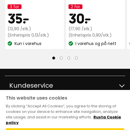
anmeldelser
3 for
2 for
Kampanjenavn:
Kampanjenavn:
Kampanjep
35
Kamp
30
35
-
.
30
-
.
Opprinnelig
kr
Opprinnelig
kr
(12,90 /stk.)
(17,90 /stk.)
pris
Enhetspris
pris
Enhetspris
(Enhetspris 0,13/stk.)
(Enhetspris 0,90/stk.)
0,13
0,90
12,90
17,90
Kun i varehus
I varehus og på nett
kr
kr
Lagerbalanse:
Lagerbalanse:
kr
kr
/stk.
/stk.
/stk.
/stk.
Kundeservice
This website uses cookies
Kontakt kundservice
Informasjon
By clicking “Accept All Cookies”, you agree to the storing of
cookies on your device to enhance site navigation, analyze
site usage, and assist in our marketing efforts.
Rusta Cookie
Spørsmål og svar
Varehus og åpningstider
Club Rusta
policy