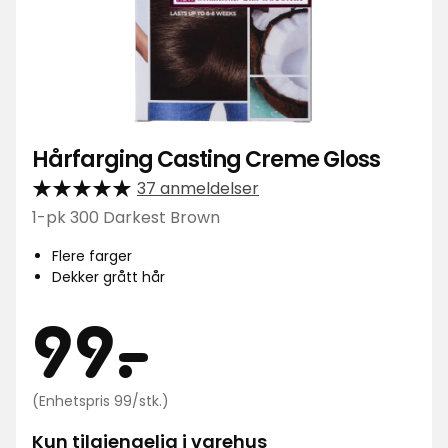
Hårfarging Casting Creme Gloss
37 anmeldelser
1-pk 300 Darkest Brown
Flere farger
Dekker grått hår
Pris
99
99
-
.
kr
Enhetspris
(Enhetspris 99/stk.)
99
kr
Kun tilgjengelig i varehus