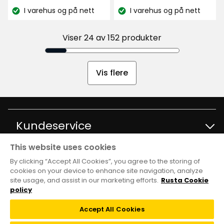
kr
kr
I varehus og på nett
I varehus og på nett
Lagerbalanse:
Lagerbalanse:
Viser 24 av 152 produkter
Vis flere
Kundeservice
This website uses cookies
Kontakt kundservice
Informasjon
By clicking “Accept All Cookies”, you agree to the storing of
cookies on your device to enhance site navigation, analyze
site usage, and assist in our marketing efforts.
Rusta Cookie
Spørsmål og svar
Varehus og åpningstider
Club Rusta
policy
Kjøpsvilkår
Accept All Cookies
Black week
Medlemstilbud