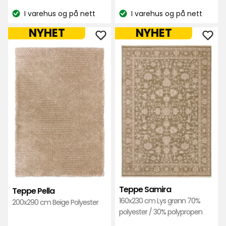
kr
kr
I varehus og på nett
I varehus og på nett
Lagerbalanse:
Lagerbalanse:
NYHET
NYHET
Legg
Leg
til
til
Teppe
Tep
Pella
Sam
i
i
favoritter
favo
Teppe Samira
Teppe Pella
160x230 cm Lys grønn 70%
200x290 cm Beige Polyester
polyester / 30% polypropen