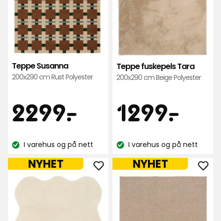
Teppe Susanna
Teppe fuskepels Tara
200x290 cm Rust Polyester
200x290 cm Beige Polyester
Pris
Pris
2299
129
2299
-
.
1299
-
.
kr
kr
I varehus og på nett
I varehus og på nett
Lagerbalanse:
Lagerbalanse:
NYHET
NYHET
Legg
Leg
til
til
Teppe
Tep
Elin
Sar
Scallop
i