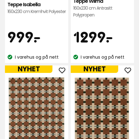
Teppe Wilma
Teppe Isabella
160x230 cm Antrasitt
160x230 cm Kremhvit Polyester
Polypropen
Pris
Pris
999
129
999
-
.
1299
-
.
kr
kr
I varehus og på nett
I varehus og på nett
Lagerbalanse:
Lagerbalanse:
NYHET
NYHET
Legg
Leg
til
til
Teppe
Tep
Susanna
Sus
i
i
favoritter
favo