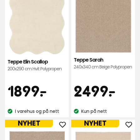
i
favo
favoritter
Teppe Sarah
Teppe Elin Scallop
240x340 cm Beige Polypropen
200x290 cm Hvit Polypropen
Pris
Pris
1899
24
1899
-
.
2499
-
.
kr
kr
I varehus og på nett
Kun på nett
Lagerbalanse:
Lagerbalanse:
NYHET
NYHET
Legg
Leg
til
til