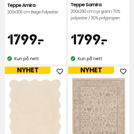
Teppe Samira
Teppe Amira
200x290 cm Lys grønn 70%
200x305 cm Beige Polyester
polyester / 30% polypropen
Pris
Pris
1799
179
1799
-
.
1799
-
.
kr
kr
Kun på nett
Kun på nett
Lagerbalanse:
Lagerbalanse:
NYHET
NYHET
Legg
Leg
til
til
Teppe
Tep
Tilda
Ami
Scallop
i
i
favo
favoritter