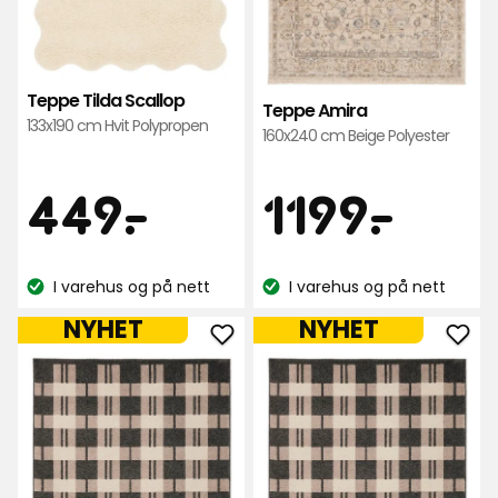
Teppe Tilda Scallop
Teppe Amira
133x190 cm Hvit Polypropen
160x240 cm Beige Polyester
Pris
Pris
449
119
449
-
.
1199
-
.
kr
kr
I varehus og på nett
I varehus og på nett
Lagerbalanse:
Lagerbalanse:
NYHET
NYHET
Legg
Leg
til
til
Teppe
Tep
Disa
Disa
i
i
favoritter
favo