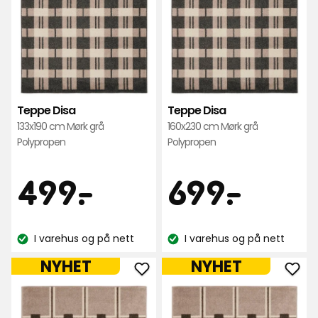
Teppe Disa
Teppe Disa
133x190 cm Mørk grå
160x230 cm Mørk grå
Polypropen
Polypropen
Pris
Pris
499
699
499
-
.
699
-
.
kr
kr
I varehus og på nett
I varehus og på nett
Lagerbalanse:
Lagerbalanse:
NYHET
NYHET
Legg
Leg
til
til
Teppe
Tep