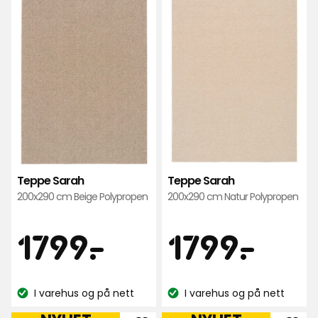
Teppe
Tep
Sarah
Sar
i
i
favoritter
favo
Teppe Sarah
Teppe Sarah
200x290 cm Beige Polypropen
200x290 cm Natur Polypropen
Pris
Pris
1799
179
1799
-
.
1799
-
.
kr
kr
I varehus og på nett
I varehus og på nett
Lagerbalanse:
Lagerbalanse: