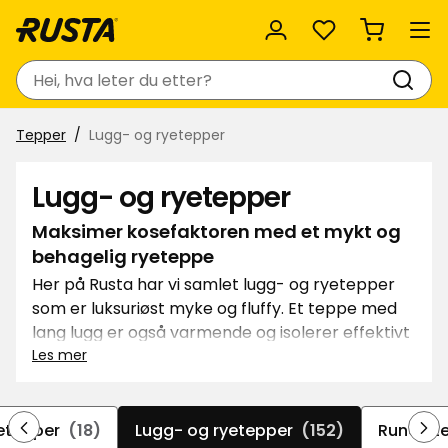
Favoritter
Søk
Tepper
Lugg- og ryetepper
Lugg- og ryetepper
Maksimer kosefaktoren med et mykt og
behagelig ryeteppe
Her på Rusta har vi samlet lugg- og ryetepper
som er luksuriøst myke og fluffy. Et teppe med
lang lugg er også varmende og isolerer effektivt
mot kalde gulv. I tillegg er de lyddempende og
Les mer
sørger for at akustikken i rommet blir mer
behagelig.
etepper
(18)
Lugg- og ryetepper
(152)
Runde t