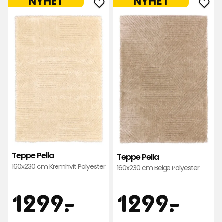
NYHET
NYHET
Legg
Leg
til
til
Teppe
Tep
Pella
Pell
i
i
favoritter
favo
Teppe Pella
Teppe Pella
160x230 cm Kremhvit Polyester
160x230 cm Beige Polyester
Pris
Pris
1299
129
1299
-
.
1299
-
.