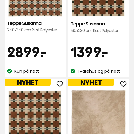
Teppe Susanna
Teppe Susanna
240x340 cm Rust Polyester
160x230 cm Rust Polyester
Pris
Pris
2899
139
2899
-
.
1399
-
.
kr
kr
Kun på nett
I varehus og på nett
Lagerbalanse:
Lagerbalanse:
NYHET
NYHET
Legg
Leg
til
til
Teppe
Tep
Susanna
fusk
i
Tar
favoritter
i
favo