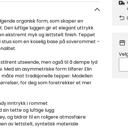
lgende organisk form, som skaper en
Den luftige luggen gir et elegant uttrykk
 ekstremt myk og lettstelt finish. Teppet
 i stua som en koselig base på soverommet –
nalitet.
Vel
t stilrent utseende, men også til å dempe lyd
. Med sin asymmetriske form tilfører Elin
n måte mot tradisjonelle tepper. Modellen
størrelser, for deg som foretrekker et mer
ndy inntrykk i rommet
sin tette og luftige lugg
øy, og bidrar til en roligere atmosfære
men av lettstelt, syntetisk materiale