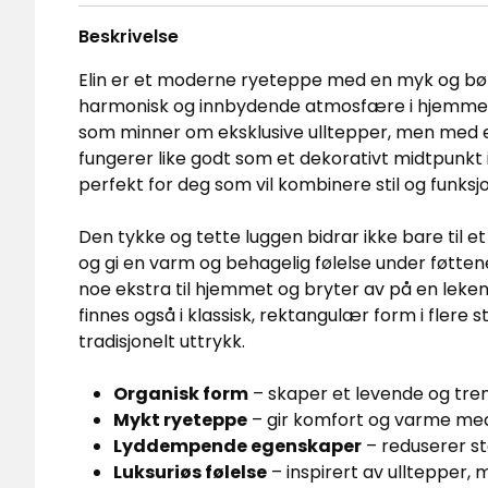
Beskrivelse
Elin er et moderne ryeteppe med en myk og bø
harmonisk og innbydende atmosfære i hjemmet. 
som minner om eksklusive ulltepper, men med en
fungerer like godt som et dekorativt midtpunkt
perfekt for deg som vil kombinere stil og funksjo
Den tykke og tette luggen bidrar ikke bare til e
og gi en varm og behagelig følelse under føttene
noe ekstra til hjemmet og bryter av på en leke
finnes også i klassisk, rektangulær form i flere 
tradisjonelt uttrykk.
Organisk form
– skaper et levende og tre
Mykt ryeteppe
– gir komfort og varme med 
Lyddempende egenskaper
– reduserer st
Luksuriøs følelse
– inspirert av ulltepper, 