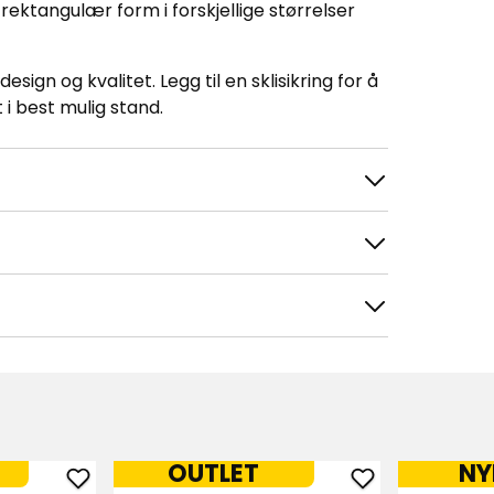
i rektangulær form i forskjellige størrelser
sign og kvalitet. Legg til en sklisikring for å
i best mulig stand.
OUTLET
NY
Sorter etter
Filtrer etter
Legg
Legg