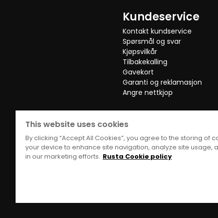
Oversatt fra tysk
•
Vis originalen
Kundeservice
Gabrielle A
•
11 måneder siden
GA
Kontakt kundservice
Spørsmål og svar
Kjøpsvilkår
Fint teppe, liker formen og mykt å gå på
Tilbakekalling
Gavekort
Oversatt fra svensk
•
Vis originalen
Garanti og reklamasjon
Angre nettkjop
Arlinda A
•
3 måneder siden
AA
This website uses cookies
By clicking “Accept All Cookies”, you agree to the storing of 
your device to enhance site navigation, analyze site usage, a
Vis flere anmeldelser
in our marketing efforts.
Rusta Cookie policy