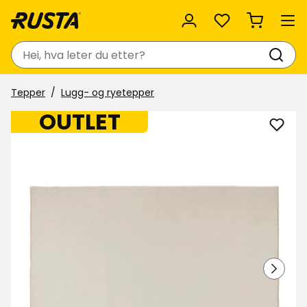
Favoritter
Søk
Tepper
Lugg- og ryetepper
OUTLET
Legg
til
Tepp
Ellen
i
favor