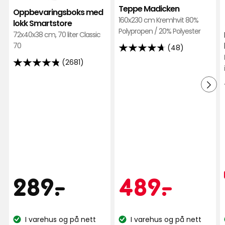
i
Teppe Madicken
Oppbevaringsboks med
favoritter
160x230 cm Kremhvit 80%
lokk Smartstore
Esen E
EE
Polypropen / 20% Polyester
72x40x38 cm, 70 liter Classic
70
(48)
4.7
5 måneder siden
(2681)
av
4.8
5
av
Daniela R
stjerner,
DR
5
basert
stjerner,
på
basert
6 måneder siden
48
på
anmeldelser
2681
Pirkko K
anmeldelser
PK
Pris
289
Kamp
489
289
-
.
489
-
.
9 måneder siden
kr
kr
Siv F
SF
I varehus og på nett
I varehus og på nett
Lagerbalanse:
Lagerbalanse: