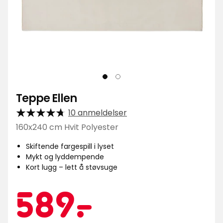
Teppe Ellen
10 anmeldelser
160x240 cm Hvit Polyester
Skiftende fargespill i lyset
Mykt og lyddempende
Kort lugg – lett å støvsuge
Kampan
589
589
-
.