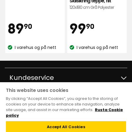
Sklisikring teppe, filt
basert
120x180 cm Grå Polyester
på
885
Pris
Pris
89,90
99,90
89
99
anmeldelser
90
90
kr
kr
I varehus og på nett
I varehus og på nett
Lagerbalanse:
Lagerbalanse:
Kundeservice
This website uses cookies
Kontakt kundservice
Informasjon
By clicking “Accept All Cookies”, you agree to the storing of
cookies on your device to enhance site navigation, analyze
site usage, and assist in our marketing efforts.
Rusta Cookie
Spørsmål og svar
Varehus og åpningstider
Club Rusta
policy
Kjøpsvilkår
Accept All Cookies
Black week