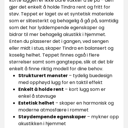
korte luggen er ikke bare vakker å se på – den
gjør det enkelt å holde Tindra rent og fritt for
støv. Teppet er laget av et syntetisk materiale
som er slitesterkt og behagelig å gå på, samtidig
som det har lyddempende egenskaper og
bidrar til mer behagelig akustikk i hjemmet.
Enten du plasserer det i gangen, ved sengen
eller midt i stua, skaper Tindra en balansert og
koselig helhet. Teppet finnes også i flere
størrelser samt som gangteppe, slik at det blir
enkelt å finne riktig modell for dine behov.
Strukturert mønster
– tydelig buedesign
med opphøyd lugg for en taktil effekt
Enkelt å holde rent
– kort lugg som er
enkel å støvsuge
Estetisk helhet
– skaper en harmonisk og
moderne atmosfære i rommet
Støydempende egenskaper
– mykner opp
akustikken i hjemmet