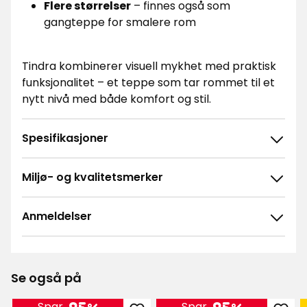
Flere størrelser
– finnes også som
gangteppe for smalere rom
Tindra kombinerer visuell mykhet med praktisk
funksjonalitet – et teppe som tar rommet til et
nytt nivå med både komfort og stil.
Spesifikasjoner
Miljø- og kvalitetsmerker
Anmeldelser
4.8
5
☆
4
☆
3
☆
Se også på
2
☆
99 anmeldelser
1
☆
Spar
Spar