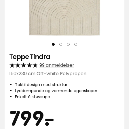
Teppe Tindra
99 anmeldelser
160x230 cm Off-white Polypropen
Taktil design med struktur
Lyddempende og varmende egenskaper
Enkelt å støvsuge
Pris
799
799
-
.