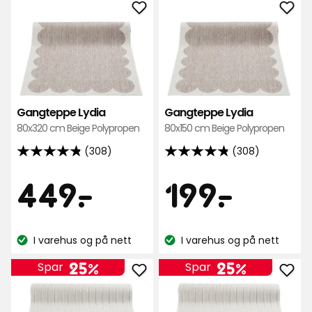
kr
anmeldelser
Legg
Leg
til
til
Gangteppe
Gan
Lydia
Lydi
i
i
favoritter
favo
Gangteppe Lydia
Gangteppe Lydia
80x320 cm Beige Polypropen
80x150 cm Beige Polypropen
(308)
(308)
4.8
4.8
av
av
Pris
Pris
449
199
449
-
.
199
-
.
5
5
stjerner,
stjerner,
kr
kr
basert
basert
I varehus og på nett
I varehus og på nett
på
på
Lagerbalanse:
Lagerbalanse:
308
308
25%
25%
Spar
Spar
anmeldelser
anmeldelser
Legg
Leg
til
til
Gangteppe
Gan