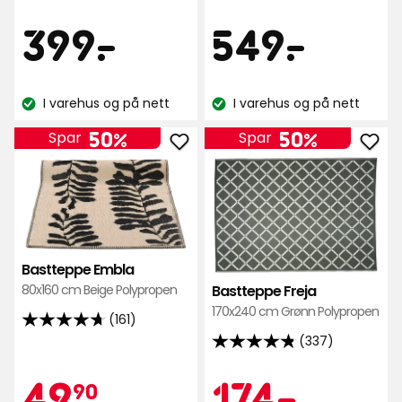
Pris
Pris
399
549
399
-
.
549
-
.
kr
kr
I varehus og på nett
I varehus og på nett
Lagerbalanse:
Lagerbalanse:
50%
50%
Spar
Spar
Legg
Leg
til
til
Bastteppe
Bas
Embla
Frej
i
i
favoritter
favo
Bastteppe Embla
80x160 cm Beige Polypropen
Bastteppe Freja
170x240 cm Grønn Polypropen
(161)
4.7
(337)
av
4.8
5
av
Kampanjep
49,90
Kamp
174
49
174
-
.
90
stjerner,
5