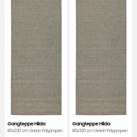
favoritter
favo
Gangteppe Hilda
Gangteppe Hilda
80x230 cm Grønn Polypropen
80x320 cm Grønn Polypropen