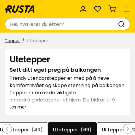
Favoritter
Søk
Tepper
Utetepper
Utetepper
Sett ditt eget preg på balkongen
Trendy utendørstepper er med på å heve
komfortnivået og skape stemning på balkongen.
Tepper er en av de viktigste
innredningsdetaljene i et hjem. De bidrar til å
skape både varme og personlig stil. Rusta har
Les mer
mange forskjellige tepper til balkong eller
uteplass. Teppene er slitesterke og laget for det
nordiske klimaet.
tede tepper
(43)
Utetepper
(69)
Ulltepper
(8