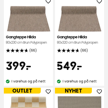
anmeldelser
Legg
Leg
til
til
Gangteppe
Gan
Hilda
Hild
i
i
favoritter
favo
Gangteppe Hilda
Gangteppe Hilda
80x230 cm Brun Polypropen
80x320 cm Brun Polypropen
(66)
(66)
4.7
4.7
av
av
Pris
Pris
399
549
399
-
.
549
-
.
5
5
stjerner,
stjerner,
kr
kr
basert
basert
I varehus og på nett
I varehus og på nett
på
på
Lagerbalanse:
Lagerbalanse:
66
66
OUTLET
NYHET
anmeldelser
anmeldelser
Legg
Leg
til
til
Gangteppe
Tep