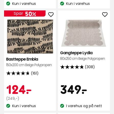
kr
kr
pris
pris
på
Kun i varehus
Kun i varehus
på
Lagerbalanse:
Lagerbalanse:
249
249
337
337
kr
kr
50%
Spar
anmeldelser
anmeldelser
Legg
Leg
til
til
Bastteppe
Gan
Embla
Lydi
i
i
favoritter
favo
Gangteppe Lydia
80x250 cm Beige Polypropen
Bastteppe Embla
150x200 cm Beige Polypropen
(308)
4.8
(161)
av
4.7
5
av
Pris
Kampanjep
124
349
124
-
.
349
-
.
stjerner,
5
basert
stjerner,
Opprinnelig
kr
kr
(249,-)
på
basert
pris
Kun i varehus
I varehus og på nett
308
på
Lagerbalanse:
Lagerbalanse:
249
anmeldelser
161