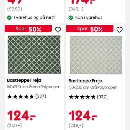
basert
stjerner,
Opprinnelig
kr
Opprinnelig
kr
(99,90)
(349,-)
på
basert
pris
pris
I varehus og på nett
Kun i varehus
161
på
Lagerbalanse:
Lagerbalanse:
99,90
349
anmeldelser
337
kr
kr
50%
50%
Spar
Spar
anmeldelser
Legg
Leg
til
til
Bastteppe
Bas
Freja
Frej
i
i
favoritter
favo
Bastteppe Freja
Bastteppe Freja
150x200 cm Grønn Polypropen
150x200 cm Grå Polypropen
(337)
(337)
4.8
4.8
av
av
Kampanjep
124
Kamp
124
124
-
.
124
-
.
5
5
stjerner,
stjerner,
Opprinnelig
Opprinnelig
(249,-)
(249,-)
basert
basert