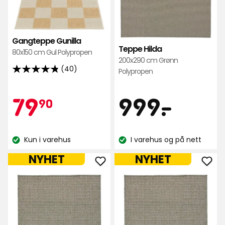
Gunilla
Hild
i
i
favoritter
favo
Gangteppe Gunilla
Teppe Hilda
80x150 cm Gul Polypropen
200x290 cm Grønn
(40)
Polypropen
4.8
av
Pris
Kampanjep
79,90
999
79
999
-
.
5
90
stjerner,
basert
kr
kr
på
Kun i varehus
I varehus og på nett
Lagerbalanse:
Lagerbalanse:
40
NYHET
NYHET
anmeldelser
Legg
Leg
til
til
Gangteppe
Gan
Hilda
Hild
i
i