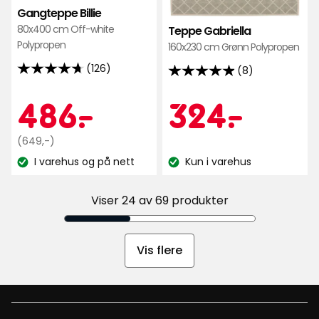
favoritter
favo
Gangteppe Billie
80x400 cm Off-white
Teppe Gabriella
Polypropen
160x230 cm Grønn Polypropen
(126)
(8)
4.7
4.9
av
av
Kampanjep
486
Kamp
324
486
-
.
324
-
.
5
5
stjerner,
stjerner,
Opprinnelig
kr
kr
(649,-)
basert
basert
pris
på
I varehus og på nett
Kun i varehus
på
Lagerbalanse:
Lagerbalanse:
649
126
8
kr
anmeldelser
anmeldelser
Viser 24 av 69 produkter
Vis flere