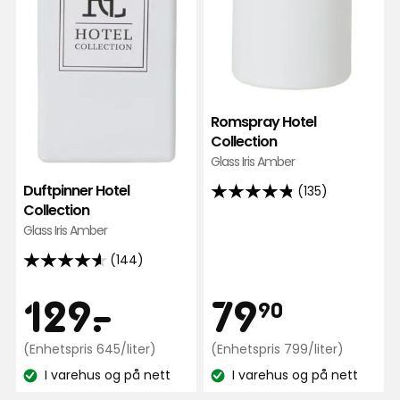
Romspray Hotel
Collection
Glass Iris Amber
Duftpinner Hotel
(135)
4.8
Collection
av
Glass Iris Amber
5
(144)
stjerner,
4.6
basert
av
Pris
Pris
129
79,90
129
-
.
79
90
på
5
135
stjerner,
kr
Enhetspris
kr
Enhetspris
anmeldelser
(Enhetspris 645/liter)
(Enhetspris 799/liter)
basert
645
799
på
I varehus og på nett
I varehus og på nett
kr
kr
Lagerbalanse:
Lagerbalanse:
144
/liter
/liter