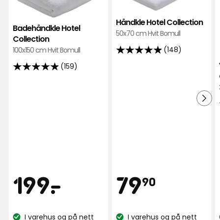
Collection
Coll
i
i
Håndkle Hotel Collection
Badehåndkle Hotel
favoritter
favor
50x70 cm Hvit Bomull
Collection
(148)
100x150 cm Hvit Bomull
4.9
av
(159)
4.9
5
av
stjerner,
5
basert
stjerner,
på
basert
148
på
anmeldelser
159
anmeldelser
Pris
Pris
199
79,90
199
-
.
79
90
kr
kr
I varehus og på nett
I varehus og på nett