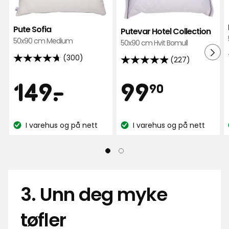
i
Coll
favoritter
i
Pute Sofia
Putevar Hotel Collection
favor
50x90 cm Medium
50x90 cm Hvit Bomull
(300)
(227)
4.7
4.9
av
av
Pris
Pris
149
99,90
149
-
.
99
90
5
5
stjerner,
stjerner,
kr
kr
basert
basert
på
I varehus og på nett
I varehus og på nett
på
Lagerbalanse:
Lagerbalanse:
300
227
anmeldelser
anmeldelser
3. Unn deg myke
tøfler