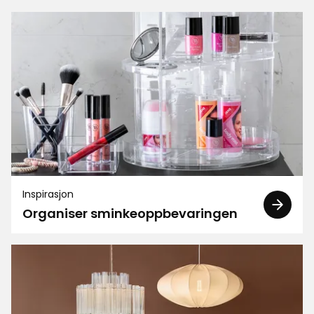
anmeldelser
Inspirasjon
Organiser sminkeoppbevaringen