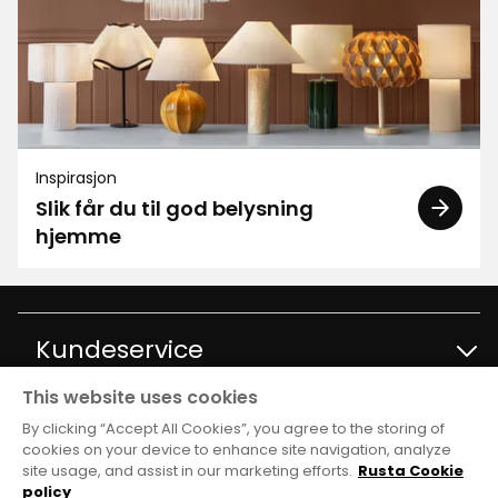
Inspirasjon
Slik får du til god belysning
hjemme
Kundeservice
This website uses cookies
Kontakt kundservice
Informasjon
By clicking “Accept All Cookies”, you agree to the storing of
cookies on your device to enhance site navigation, analyze
site usage, and assist in our marketing efforts.
Rusta Cookie
Spørsmål og svar
Varehus og åpningstider
Club Rusta
policy