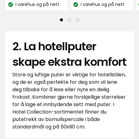
kr
kr
på
pris
anmeldelser
I varehus og på nett
I varehus og på nett
314
Lagerbalanse:
Lagerbalanse:
399
anmeldelser
kr
/stk.
2. La hotellputer
skape ekstra komfort
Store og luftige puter er viktige for hotellstilen,
og de er også perfekte for deg som vil lene
deg tilbake for å lese eller nyte en deilig
frokost. Kombiner gjerne forskjellige størrelser
for å lage et innbydende sett med puter. I
Hotel Collection-sortimentet finner du
putetrekk av bomullspercale i både
standardmål og på 50x90 cm.