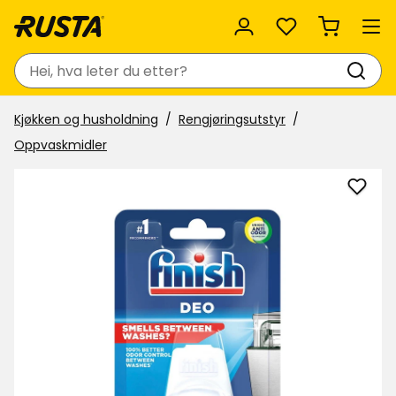
Favoritter
Søk
Kjøkken og husholdning
Rengjøringsutstyr
Oppvaskmidler
Legg
til
Oppv
Finish
i
favor