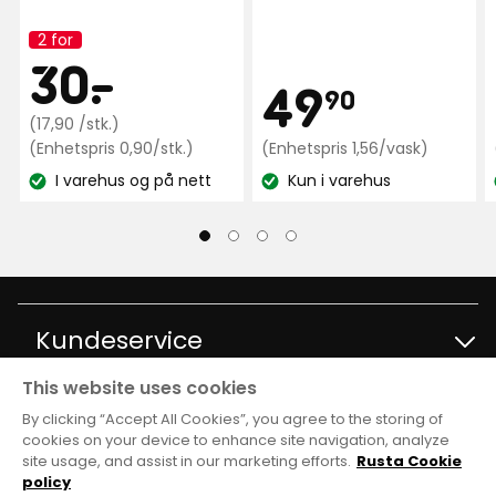
2 for
Bra produkt som holder vond lukt unna. Lukter
Kampanjenavn:
Kampanjep
30
30
-
.
alltid nyvasket selv når det er skitten oppvask i
Pris
49,90
49
maskinen.
90
Opprinnelig
kr
(17,90 /stk.)
Oversatt fra svensk
•
Vis originalen
pris
Enhetspris
kr
Enhetspri
(Enhetspris 0,90/stk.)
(Enhetspris 1,56/vask)
3 uker siden
0,90
1,56
17,90
I varehus og på nett
Kun i varehus
kr
kr
Lagerbalanse:
Lagerbalanse:
kr
/stk.
/va
/stk.
Marika L
ML
Perfekt, lukter alltid friskt i oppvaskmaskinen.
Oversatt fra svensk
•
Vis originalen
Kundeservice
3 uker siden
This website uses cookies
Kontakt kundservice
Informasjon
Anders E
By clicking “Accept All Cookies”, you agree to the storing of
AE
cookies on your device to enhance site navigation, analyze
site usage, and assist in our marketing efforts.
Rusta Cookie
Spørsmål og svar
Varehus og åpningstider
Club Rusta
policy
Fungerer veldig bra!