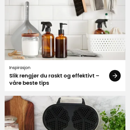
300 anmeldelser
1
☆
Sorter etter
Filtrer etter
Anmeldelser (300)
Ilona O
IO
Inspirasjon
Slik rengjør du raskt og effektivt –
våre beste tips
Veldig fornøyd med handelen hos Rusta. God
kvalitet til en rimelig pris og hyggelig service. Jeg
fant det jeg trengte raskt, og opplevelsen var
enkel og positiv. Anbefales!
4 måneder siden
Torund G