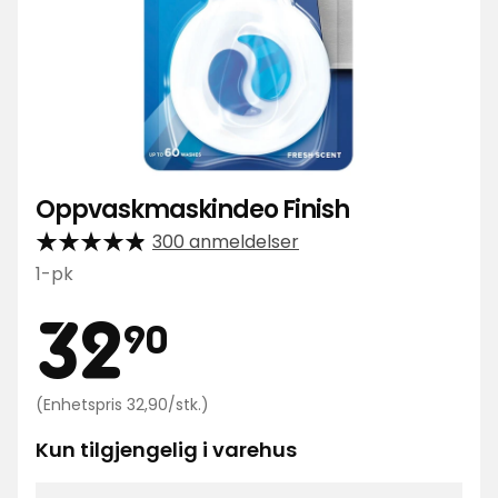
Oppvaskmaskindeo Finish
300 anmeldelser
1-pk
Pris
32,90
32
90
kr
Enhetspris
(Enhetspris 32,90/stk.)
32,90
kr
Kun tilgjengelig i varehus
/stk.