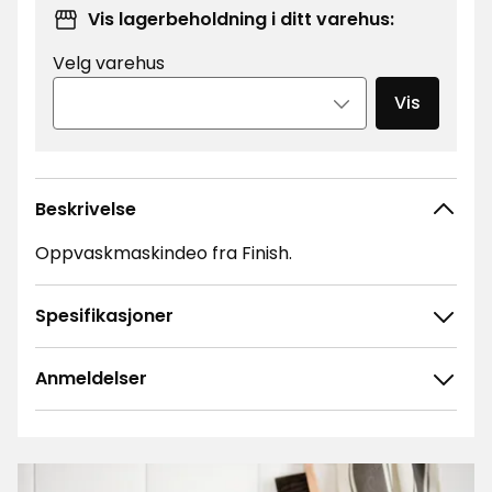
Vis lagerbeholdning i ditt varehus:
Velg varehus
Vis
Beskrivelse
Oppvaskmaskindeo fra Finish.
Spesifikasjoner
Anmeldelser
4.9
5
☆
4
☆
3
☆
2
☆