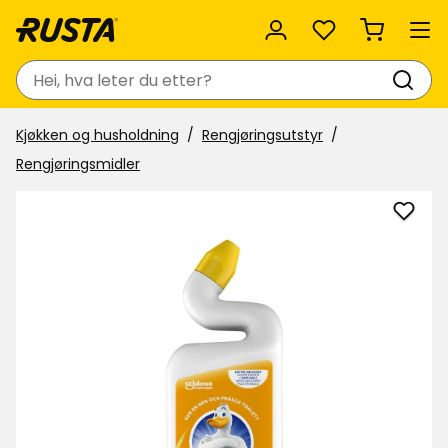
Favoritter
Søk
Kjøkken og husholdning
Rengjøringsutstyr
Rengjøringsmidler
Legg
til
Toale
Duck
Aktiv
Gel
i
favor