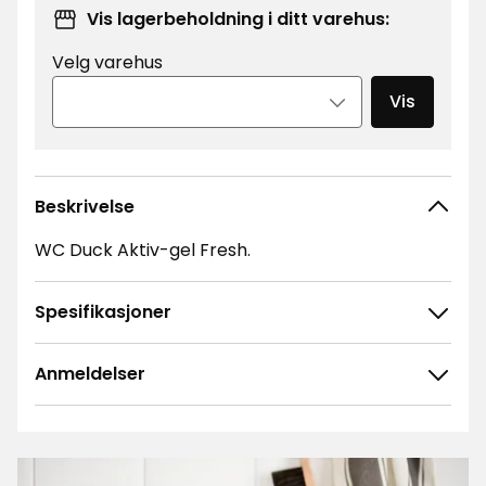
Vis lagerbeholdning i ditt varehus:
Velg varehus
Vis
Beskrivelse
WC Duck Aktiv-gel Fresh.
Spesifikasjoner
Anmeldelser
4.7
5
☆
4
☆
3
☆
2
☆