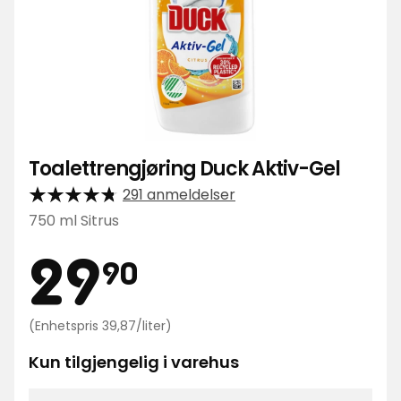
Toalettrengjøring Duck Aktiv-Gel
291 anmeldelser
750 ml Sitrus
Pris
29,90
29
90
kr
Enhetspris
(Enhetspris 39,87/liter)
39,87
kr
Kun tilgjengelig i varehus
/liter