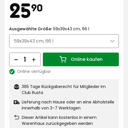
Preis
25,90
25
90
€
Ausgewählte Größe:
59x39x43 cm, 66 l
Menge
Online kaufen
Menge 1
Online verfügbar
Lagerbestand:
365 Tage Rückgaberecht für Mitglieder im
Club Rusta
Lieferung nach Hause oder an eine Abholstelle
innerhalb von 3–7 Werktagen
Dieser Artikel kann kostenlos in einem
Warenhaus zurückgegeben werden