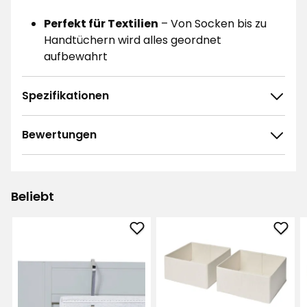
Perfekt für Textilien
– Von Socken bis zu
Handtüchern wird alles geordnet
aufbewahrt
Spezifikationen
Bewertungen
4.6
5
☆
4
☆
3
☆
Beliebt
2
☆
29 ratings
1
☆
Hängeaufbewahrung
Aufb
Sortieren nach
Chloe
Chlo
zu
zu
Filtern nach
Favoriten
Favo
hinzufügen
hinz