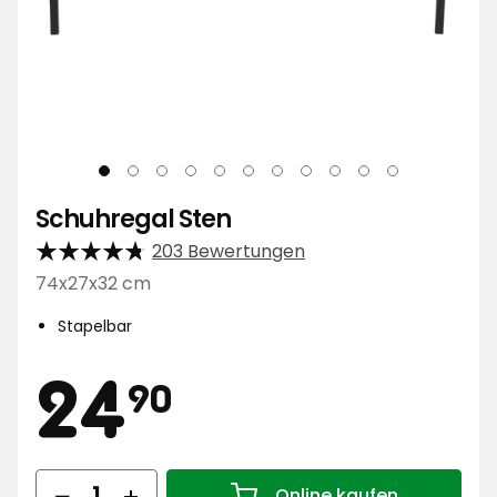
Schuhregal Sten
203 Bewertungen
74x27x32 cm
Stapelbar
Preis
24,90
24
90
Menge
Online kaufen