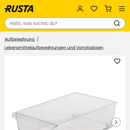
Favoriten
Suchen
Aufbewahrung
Lebensmittelaufbewahrungen und Vorratsdosen
Aufb
für
den
Kühls
zu
Favor
hinzu