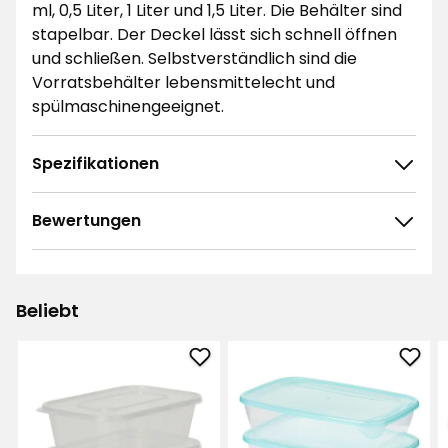
ml, 0,5 Liter, 1 Liter und 1,5 Liter. Die Behälter sind
stapelbar. Der Deckel lässt sich schnell öffnen
und schließen. Selbstverständlich sind die
Vorratsbehälter lebensmittelecht und
spülmaschinengeeignet.
Spezifikationen
Bewertungen
4.8
5
☆
4
☆
3
☆
Beliebt
2
☆
377 ratings
1
☆
Lebensmittelbehälter
Vorr
Sortieren nach
zu
zu
Favoriten
Favo
Filtern nach
hinzufügen
hinz