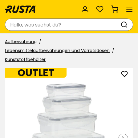
Favoriten
Suchen
Aufbewahrung
Lebensmittelaufbewahrungen und Vorratsdosen
Kunststoffbehälter
OUTLET
Vorra
zu
Favor
hinzu